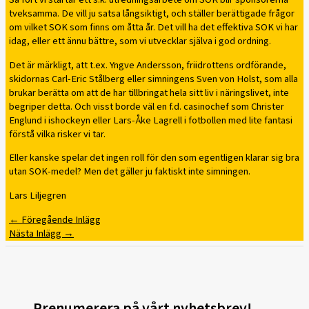
tveksamma. De vill ju satsa långsiktigt, och ställer berättigade frågor
om vilket SOK som finns om åtta år. Det vill ha det effektiva SOK vi har
idag, eller ett ännu bättre, som vi utvecklar själva i god ordning.
Det är märkligt, att t.ex. Yngve Andersson, friidrottens ordförande,
skidornas Carl-Eric Stålberg eller simningens Sven von Holst, som alla
brukar berätta om att de har tillbringat hela sitt liv i näringslivet, inte
begriper detta. Och visst borde väl en f.d. casinochef som Christer
Englund i ishockeyn eller Lars-Åke Lagrell i fotbollen med lite fantasi
förstå vilka risker vi tar.
Eller kanske spelar det ingen roll för den som egentligen klarar sig bra
utan SOK-medel? Men det gäller ju faktiskt inte simningen.
Lars Liljegren
←
Föregående Inlägg
Nästa Inlägg
→
Prenumerera på vårt nyhetsbrev!