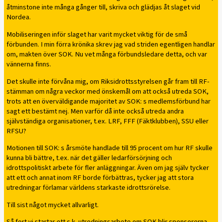
åtminstone inte många gånger till, skriva och glädjas åt slaget vid
Nordea.
Mobiliseringen inför slaget har varit mycket viktig för de små
förbunden. I min förra krönika skrev jag vad striden egentligen handlar
om, makten över SOK. Nu vet många förbundsledare detta, och var
vännerna finns.
Det skulle inte förvåna mig, om Riksidrottsstyrelsen går fram till RF-
stämman om några veckor med önskemål om att också utreda SOK,
trots att en överväldigande majoritet av SOK: s medlemsförbund har
sagt ett bestämt nej. Men varför då inte också utreda andra
självständiga organisationer, t.ex. LRF, FFF (Fäktklubben), SSU eller
RFSU?
Motionen till SOK: s årsmöte handlade till 95 procent om hur RF skulle
kunna bli bättre, t.ex. när det gäller ledarförsörjning och
idrottspolitiskt arbete för fler anläggningar. Även om jag själv tycker
att ett och annat inom RF borde förbättras, tycker jag att stora
utredningar förlamar världens starkaste idrottsrörelse.
Till sist något mycket allvarligt.
Så fort vi startar ett s.k. utredningsarbete om SOK blir sponsorerna