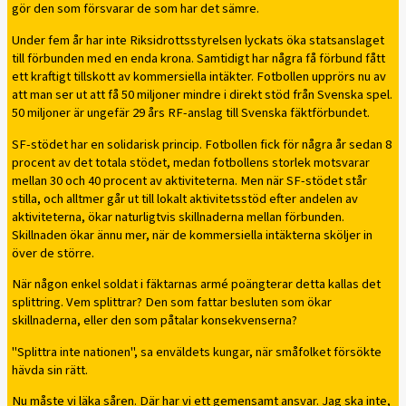
gör den som försvarar de som har det sämre.
Under fem år har inte Riksidrottsstyrelsen lyckats öka statsanslaget
till förbunden med en enda krona. Samtidigt har några få förbund fått
ett kraftigt tillskott av kommersiella intäkter. Fotbollen upprörs nu av
att man ser ut att få 50 miljoner mindre i direkt stöd från Svenska spel.
50 miljoner är ungefär 29 års RF-anslag till Svenska fäktförbundet.
SF-stödet har en solidarisk princip. Fotbollen fick för några år sedan 8
procent av det totala stödet, medan fotbollens storlek motsvarar
mellan 30 och 40 procent av aktiviteterna. Men när SF-stödet står
stilla, och alltmer går ut till lokalt aktivitetsstöd efter andelen av
aktiviteterna, ökar naturligtvis skillnaderna mellan förbunden.
Skillnaden ökar ännu mer, när de kommersiella intäkterna sköljer in
över de större.
När någon enkel soldat i fäktarnas armé poängterar detta kallas det
splittring. Vem splittrar? Den som fattar besluten som ökar
skillnaderna, eller den som påtalar konsekvenserna?
"Splittra inte nationen", sa enväldets kungar, när småfolket försökte
hävda sin rätt.
Nu måste vi läka såren. Där har vi ett gemensamt ansvar. Jag ska inte,