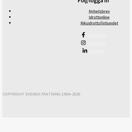
Följ/logga in
Nyhetsbrev
Idrottonline
Riksidrottsförbundet
Facebook
Instagram
Linkedin
COPYRIGHT SVENSK FÄKTNING 1904–2026