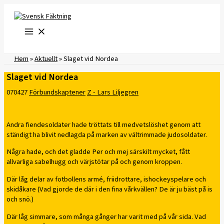
Hoppa
till
innehåll
Hem
»
Aktuellt
»
Slaget vid Nordea
Slaget vid Nordea
070427
Förbundskaptener
Z - Lars Liljegren
Andra fiendesoldater hade tröttats till medvetslöshet genom att
ständigt ha blivit nedlagda på marken av vältrimmade judosoldater.
Några hade, och det gladde Per och mej särskilt mycket, fått
allvarliga sabelhugg och värjstötar på och genom kroppen.
Där låg delar av fotbollens armé, friidrottare, ishockeyspelare och
skidåkare (Vad gjorde de där i den fina vårkvällen? De är ju bäst på is
och snö.)
Där låg simmare, som många gånger har varit med på vår sida. Vad