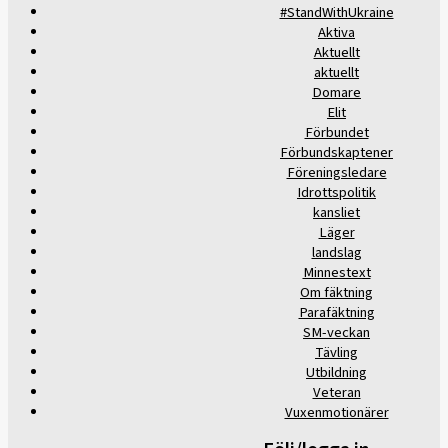
#StandWithUkraine
Aktiva
Aktuellt
aktuellt
Domare
Elit
Förbundet
Förbundskaptener
Föreningsledare
Idrottspolitik
kansliet
Läger
landslag
Minnestext
Om fäktning
Parafäktning
SM-veckan
Tävling
Utbildning
Veteran
Vuxenmotionärer