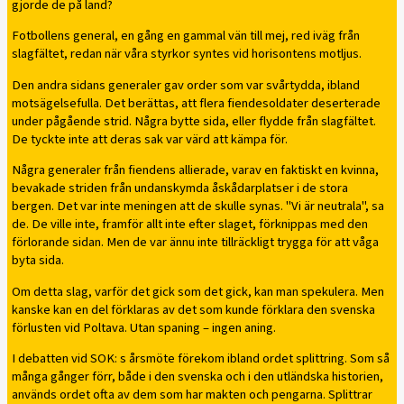
gjorde de på land?
Fotbollens general, en gång en gammal vän till mej, red iväg från
slagfältet, redan när våra styrkor syntes vid horisontens motljus.
Den andra sidans generaler gav order som var svårtydda, ibland
motsägelsefulla. Det berättas, att flera fiendesoldater deserterade
under pågående strid. Några bytte sida, eller flydde från slagfältet.
De tyckte inte att deras sak var värd att kämpa för.
Några generaler från fiendens allierade, varav en faktiskt en kvinna,
bevakade striden från undanskymda åskådarplatser i de stora
bergen. Det var inte meningen att de skulle synas. "Vi är neutrala", sa
de. De ville inte, framför allt inte efter slaget, förknippas med den
förlorande sidan. Men de var ännu inte tillräckligt trygga för att våga
byta sida.
Om detta slag, varför det gick som det gick, kan man spekulera. Men
kanske kan en del förklaras av det som kunde förklara den svenska
förlusten vid Poltava. Utan spaning – ingen aning.
I debatten vid SOK: s årsmöte förekom ibland ordet splittring. Som så
många gånger förr, både i den svenska och i den utländska historien,
används ordet ofta av dem som har makten och pengarna. Splittrar