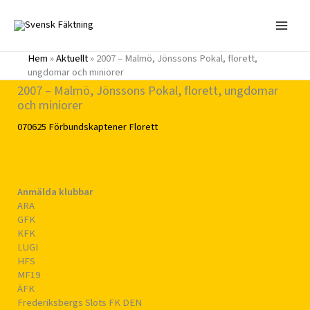
Hoppa
till
innehåll
Hem
»
Aktuellt
»
2007 – Malmö, Jönssons Pokal, florett,
ungdomar och miniorer
2007 – Malmö, Jönssons Pokal, florett, ungdomar
och miniorer
070625
Förbundskaptener
Florett
Anmälda klubbar
ARA
GFK
KFK
LUGI
HFS
MF19
ÄFK
Frederiksbergs Slots FK DEN