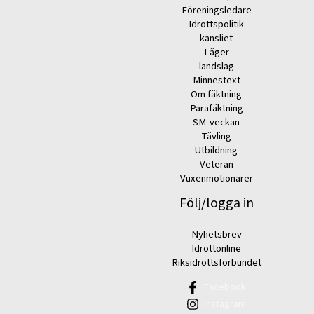
Föreningsledare
Idrottspolitik
kansliet
Läger
landslag
Minnestext
Om fäktning
Parafäktning
SM-veckan
Tävling
Utbildning
Veteran
Vuxenmotionärer
Följ/logga in
Nyhetsbrev
Idrottonline
Riksidrottsförbundet
Facebook
Instagram