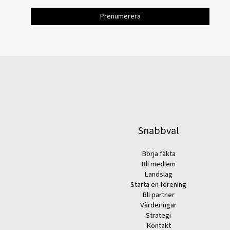
Snabbval
Börja fäkta
Bli medlem
Landslag
Starta en förening
Bli partner
Värderingar
Strategi
Kontakt