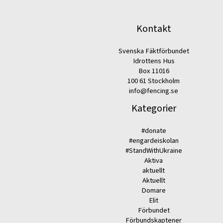
Kontakt
Svenska Fäktförbundet
Idrottens Hus
Box 11016
100 61 Stockholm
info@fencing.se
Kategorier
#donate
#engardeiskolan
#StandWithUkraine
Aktiva
aktuellt
Aktuellt
Domare
Elit
Förbundet
Förbundskaptener