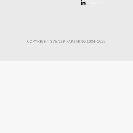
Linkedin
COPYRIGHT SVENSK FÄKTNING 1904–2026