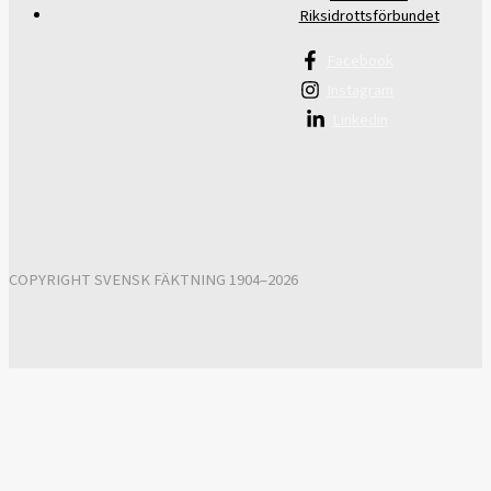
Riksidrottsförbundet
Facebook
Instagram
Linkedin
COPYRIGHT SVENSK FÄKTNING 1904–2026