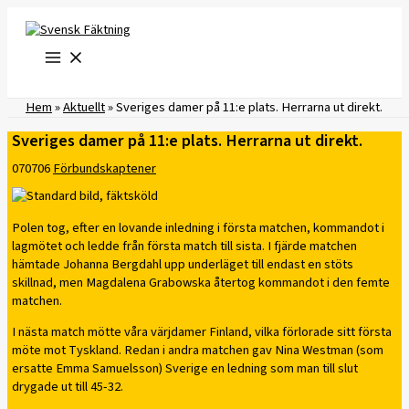
Hoppa
till
innehåll
Hem
»
Aktuellt
»
Sveriges damer på 11:e plats. Herrarna ut direkt.
Sveriges damer på 11:e plats. Herrarna ut direkt.
070706
Förbundskaptener
Polen tog, efter en lovande inledning i första matchen, kommandot i
lagmötet och ledde från första match till sista. I fjärde matchen
hämtade Johanna Bergdahl upp underläget till endast en stöts
skillnad, men Magdalena Grabowska återtog kommandot i den femte
matchen.
I nästa match mötte våra värjdamer Finland, vilka förlorade sitt första
möte mot Tyskland. Redan i andra matchen gav Nina Westman (som
ersatte Emma Samuelsson) Sverige en ledning som man till slut
drygade ut till 45-32.