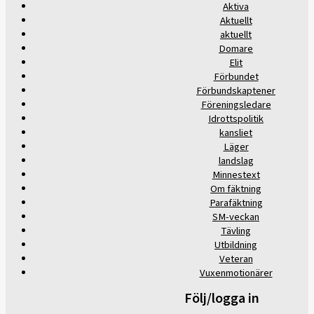
Aktiva
Aktuellt
aktuellt
Domare
Elit
Förbundet
Förbundskaptener
Föreningsledare
Idrottspolitik
kansliet
Läger
landslag
Minnestext
Om fäktning
Parafäktning
SM-veckan
Tävling
Utbildning
Veteran
Vuxenmotionärer
Följ/logga in