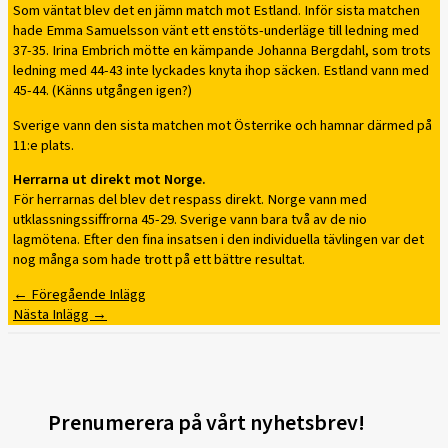
Som väntat blev det en jämn match mot Estland. Inför sista matchen
hade Emma Samuelsson vänt ett enstöts-underläge till ledning med
37-35. Irina Embrich mötte en kämpande Johanna Bergdahl, som trots
ledning med 44-43 inte lyckades knyta ihop säcken. Estland vann med
45-44. (Känns utgången igen?)
Sverige vann den sista matchen mot Österrike och hamnar därmed på
11:e plats.
Herrarna ut direkt mot Norge.
För herrarnas del blev det respass direkt. Norge vann med
utklassningssiffrorna 45-29. Sverige vann bara två av de nio
lagmötena. Efter den fina insatsen i den individuella tävlingen var det
nog många som hade trott på ett bättre resultat.
←
Föregående Inlägg
Nästa Inlägg
→
Prenumerera på vårt nyhetsbrev!