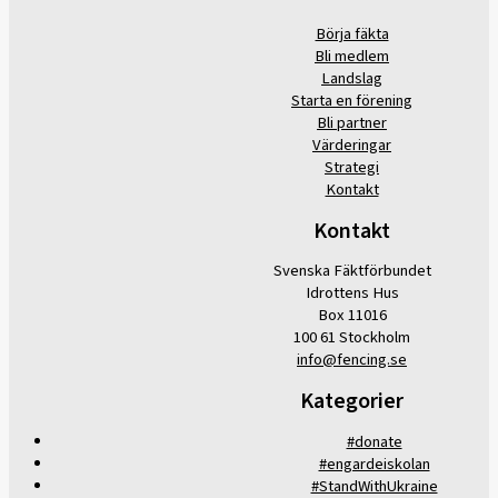
Börja fäkta
Bli medlem
Landslag
Starta en förening
Bli partner
Värderingar
Strategi
Kontakt
Kontakt
Svenska Fäktförbundet
Idrottens Hus
Box 11016
100 61 Stockholm
info@fencing.se
Kategorier
#donate
#engardeiskolan
#StandWithUkraine