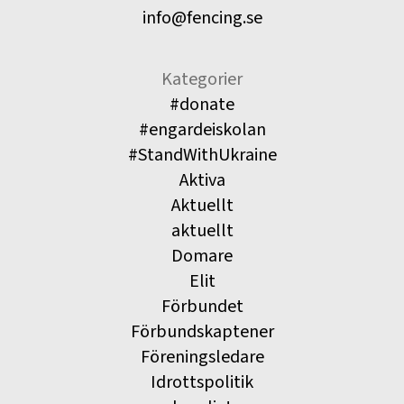
info@fencing.se
Kategorier
#donate
#engardeiskolan
#StandWithUkraine
Aktiva
Aktuellt
aktuellt
Domare
Elit
Förbundet
Förbundskaptener
Föreningsledare
Idrottspolitik