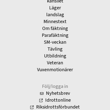
kansliet
Läger
landslag
Minnestext
Om fäktning
Parafäktning
SM-veckan
Tävling
Utbildning
Veteran
Vuxenmotionärer
Följ/logga in
Nyhetsbrev
Idrottonline
Riksidrottsförbundet