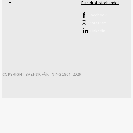
Riksidrottsförbundet
Facebook
Instagram
Linkedin
COPYRIGHT SVENSK FÄKTNING 1904–2026