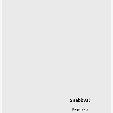
Snabbval
Börja fäkta