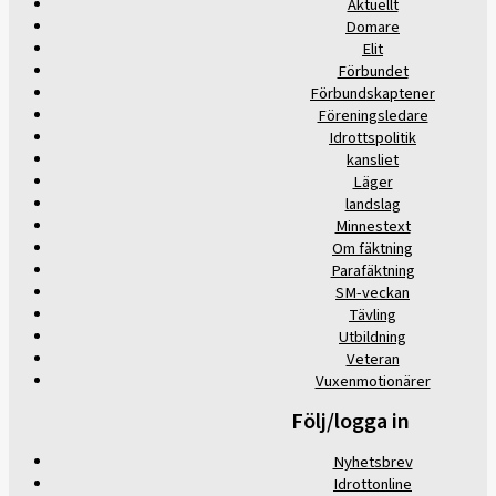
Aktuellt
Domare
Elit
Förbundet
Förbundskaptener
Föreningsledare
Idrottspolitik
kansliet
Läger
landslag
Minnestext
Om fäktning
Parafäktning
SM-veckan
Tävling
Utbildning
Veteran
Vuxenmotionärer
Följ/logga in
Nyhetsbrev
Idrottonline