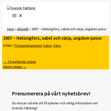
Hoppa
till
innehåll
Hem
»
Aktuellt
»
2007 – Helsingfors, sabel och värja, ungdom-junior
2007 – Helsingfors, sabel och värja, ungdom-junior
070817
Förbundskaptener
Sabel
,
Värja
←
Föregående Inlägg
Nästa Inlägg
→
Prenumerera på vårt nyhetsbrev!
Du missar väl inte att få nyheter och viktig information om
Svensk Fäktning?