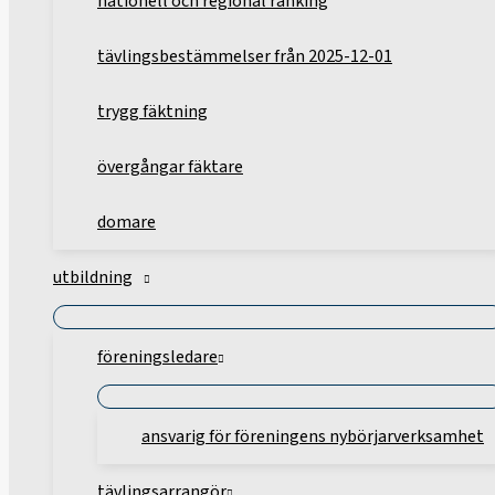
nationell och regional ranking
tävlingsbestämmelser från 2025-12-01
trygg fäktning
övergångar fäktare
domare
utbildning
föreningsledare
ansvarig för föreningens nybörjarverksamhet
tävlingsarrangör