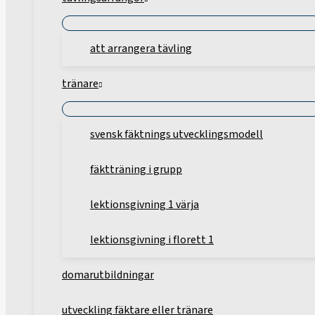
att arrangera tävling
tränare
svensk fäktnings utvecklingsmodell
fäktträning i grupp
lektionsgivning 1 värja
lektionsgivning i florett 1
domarutbildningar
utveckling fäktare eller tränare