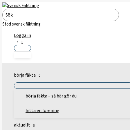
Hoppa
till
Search
innehåll
for:
Stöd svensk fäktning
Logga in
börja fäkta
börja fäkta – så här gör du
hitta en förening
aktuellt