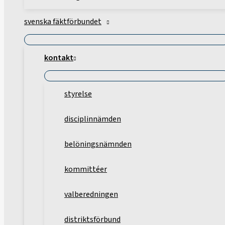
svenska fäktförbundet
kontakt
styrelse
disciplinnämden
belöningsnämnden
kommittéer
valberedningen
distriktsförbund