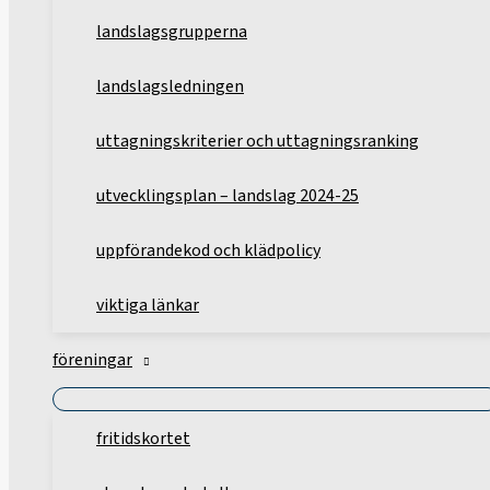
landslagsgrupperna
landslagsledningen
uttagningskriterier och uttagningsranking
utvecklingsplan – landslag 2024-25
uppförandekod och klädpolicy
viktiga länkar
föreningar
fritidskortet