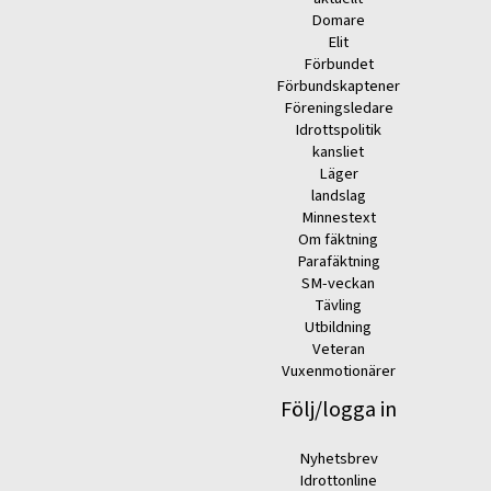
Domare
Elit
Förbundet
Förbundskaptener
Föreningsledare
Idrottspolitik
kansliet
Läger
landslag
Minnestext
Om fäktning
Parafäktning
SM-veckan
Tävling
Utbildning
Veteran
Vuxenmotionärer
Följ/logga in
Nyhetsbrev
Idrottonline