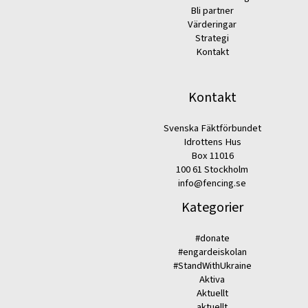
Bli partner
Värderingar
Strategi
Kontakt
Kontakt
Svenska Fäktförbundet
Idrottens Hus
Box 11016
100 61 Stockholm
info@fencing.se
Kategorier
#donate
#engardeiskolan
#StandWithUkraine
Aktiva
Aktuellt
aktuellt