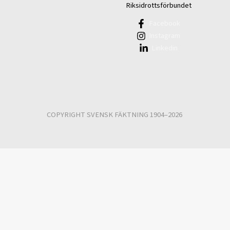
Riksidrottsförbundet
Facebook
Instagram
Linkedin
COPYRIGHT SVENSK FÄKTNING 1904–2026