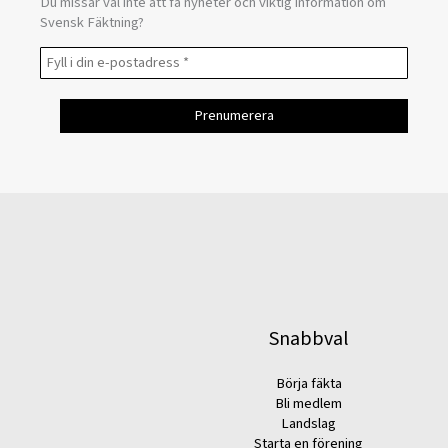
Du missar väl inte att få nyheter och viktig information om
Svensk Fäktning?
Snabbval
Börja fäkta
Bli medlem
Landslag
Starta en förening