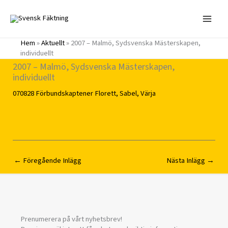
Hoppa
till
innehåll
Hem
»
Aktuellt
»
2007 – Malmö, Sydsvenska Mästerskapen,
individuellt
2007 – Malmö, Sydsvenska Mästerskapen,
individuellt
070828
Förbundskaptener
Florett
,
Sabel
,
Värja
←
Föregående Inlägg
Nästa Inlägg
→
Prenumerera på vårt nyhetsbrev!