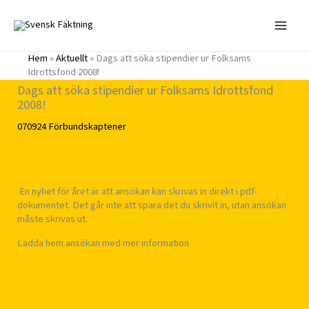
Hoppa
till
innehåll
Hem
»
Aktuellt
»
Dags att söka stipendier ur Folksams
Idrottsfond 2008!
Dags att söka stipendier ur Folksams Idrottsfond
2008!
070924
Förbundskaptener
En nyhet för året är att ansökan kan skrivas in direkt i pdf-
dokumentet. Det går inte att spara det du skrivit in, utan ansökan
måste skrivas ut.
Ladda hem ansökan med mer information