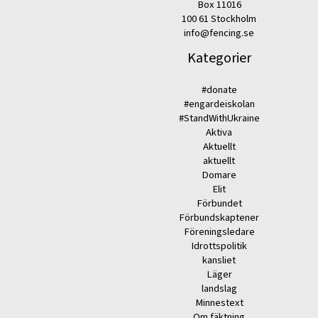
Box 11016
100 61 Stockholm
info@fencing.se
Kategorier
#donate
#engardeiskolan
#StandWithUkraine
Aktiva
Aktuellt
aktuellt
Domare
Elit
Förbundet
Förbundskaptener
Föreningsledare
Idrottspolitik
kansliet
Läger
landslag
Minnestext
Om fäktning