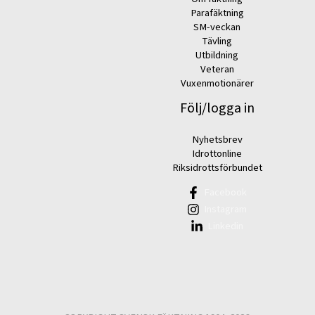
Parafäktning
SM-veckan
Tävling
Utbildning
Veteran
Vuxenmotionärer
Följ/logga in
Nyhetsbrev
Idrottonline
Riksidrottsförbundet
Facebook
Instagram
Linkedin