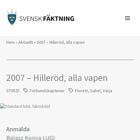
Hoppa
till
innehåll
Hem
»
Aktuellt
»
2007 – Hilleröd, alla vapen
2007 – Hilleröd, alla vapen
070925
Förbundskaptener
Florett
,
Sabel
,
Värja
Anmälda
Balasz Konya LUGI