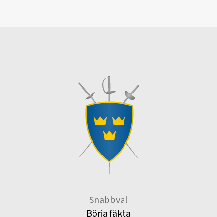
Snabbval
Börja fäkta