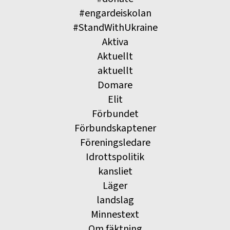
#engardeiskolan
#StandWithUkraine
Aktiva
Aktuellt
aktuellt
Domare
Elit
Förbundet
Förbundskaptener
Föreningsledare
Idrottspolitik
kansliet
Läger
landslag
Minnestext
Om fäktning