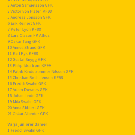
3 Anton Samuelsson GFK
3 Victor von Platen KF99
5 Andreas Jönsson GFK
6 Erik Reinert GFK
7 Peter Lydh KF99
8 Lars Olsson FK Athos
9 Oskar Täng GFK
10 Anneli Strand GFK
11 Karl Pyk KF99
12 Gustaf Snygg GFK
13 Philip Ideström KF99
14 Patrik Kindströmmer Nilsson GFK
15 Christian Birch Jensen KF99
16 Freddi Swahn GFK
17 Adam Downes GFK
18 Johan Linde GFK
19 Miki Swahn GFK
20 Anna Stiblert GFK
21 Oskar Allander GFK
Värja juniorer damer
1 Freddi Swahn GFK