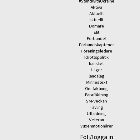
#StandWithUkraine
Aktiva
Aktuellt
aktuellt
Domare
Elit
Förbundet
Förbundskaptener
Föreningsledare
Idrottspolitik
kansliet
Läger
landslag
Minnestext
Om fäktning
Parafäktning
SM-veckan
Tävling
Utbildning
Veteran
Vuxenmotionärer
Följ/logga in