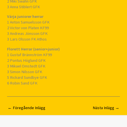
2 Miki Swahn GFK
3 Anna Stiblert GFK
Värja juniorer herrar
1 Anton Samuelsson GFK
2 Victor von Platen KF99
3 Andreas Jönsson GFK
3 Lars Olsson FK Athos
Florett Herrar (senior+junior)
1 Gustaf Brännström KF99
2 Pontus Höglund GFK
3 Mikael Omstedt GFK
3 Simon Nilsson GFK
5 Rickard Sundbye GFK
6 Robin Sand GFK
←
Föregående Inlägg
Nästa Inlägg
→