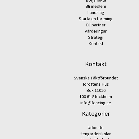
Börja fäkta
Bli medlem
Landslag
Starta en förening
Bli partner
Värderingar
Strategi
Kontakt
Kontakt
Svenska Fäktförbundet
Idrottens Hus
Box 11016
100 61 Stockholm
info@fencing.se
Kategorier
#donate
#engardeiskolan