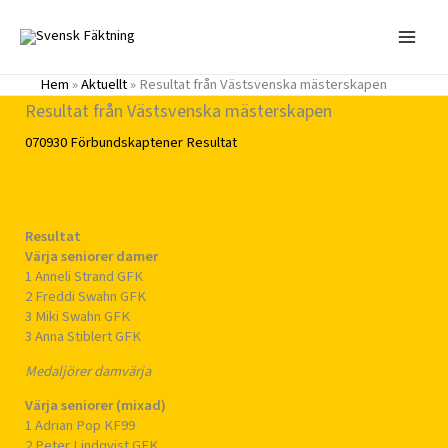
Hoppa
till
innehåll
Hem
»
Aktuellt
»
Resultat från Västsvenska mästerskapen
Resultat från Västsvenska mästerskapen
070930
Förbundskaptener
Resultat
Resultat
Värja seniorer damer
1 Anneli Strand GFK
2 Freddi Swahn GFK
3 Miki Swahn GFK
3 Anna Stiblert GFK
Medaljörer damvärja
Värja seniorer (mixad)
1 Adrian Pop KF99
2 Peter Lindqvist GFK