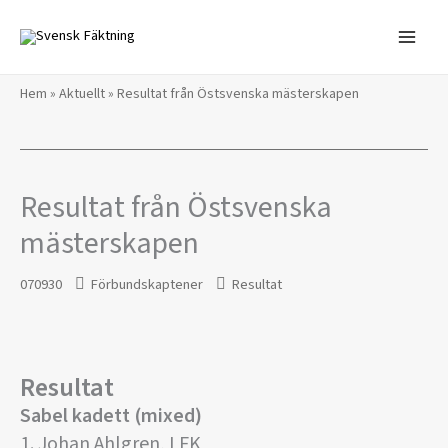
Hoppa
till
innehåll
Hem
»
Aktuellt
»
Resultat från Östsvenska mästerskapen
Resultat från Östsvenska
mästerskapen
070930
Förbundskaptener
Resultat
Resultat
Sabel kadett (mixed)
1. Johan Ahlgren, LFK