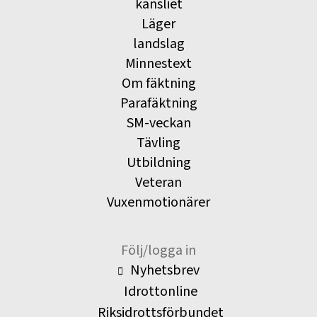
kansliet
Läger
landslag
Minnestext
Om fäktning
Parafäktning
SM-veckan
Tävling
Utbildning
Veteran
Vuxenmotionärer
Följ/logga in
Nyhetsbrev
Idrottonline
Riksidrottsförbundet