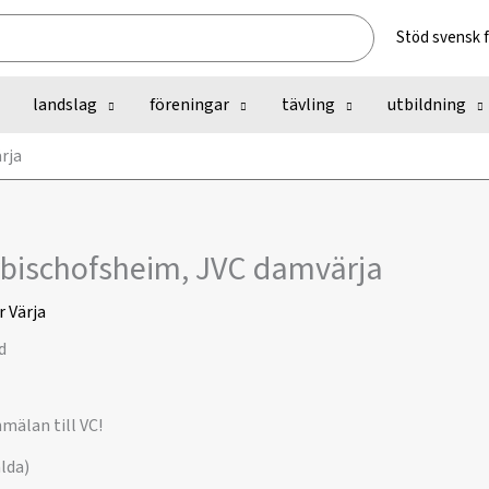
Stöd svensk 
landslag
föreningar
tävling
utbildning
rja
rbischofsheim, JVC damvärja
r
Värja
mälan till VC!
lda)