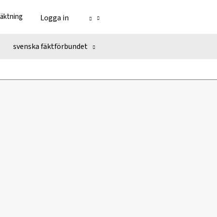
fäktning
Logga in
svenska fäktförbundet