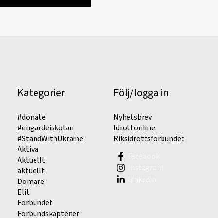
Kategorier
Följ/logga in
#donate
Nyhetsbrev
#engardeiskolan
Idrottonline
#StandWithUkraine
Riksidrottsförbundet
Aktiva
Facebook
Aktuellt
Instagram
aktuellt
Linkedin
Domare
Elit
Förbundet
Förbundskaptener