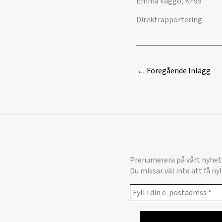
Emma Väggö, KF99
Direktrapportering
←
Föregående Inlägg
Prenumerera på vårt nyhet
Du missar väl inte att få n