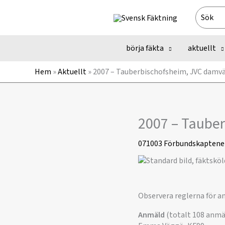
Hoppa
Search
till
for:
innehåll
börja fäkta
aktuellt
Hem
»
Aktuellt
»
2007 – Tauberbischofsheim, JVC damvä
2007 – Taube
071003
Förbundskaptene
Observera reglerna för an
Anmäld
(totalt 108 anmä