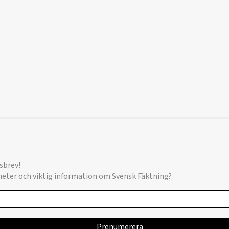
sbrev!
yheter och viktig information om Svensk Fäktning?