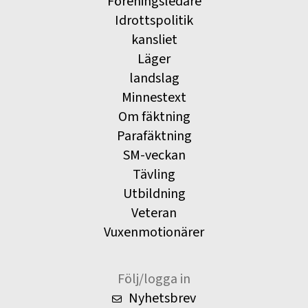
Föreningsledare
Idrottspolitik
kansliet
Läger
landslag
Minnestext
Om fäktning
Parafäktning
SM-veckan
Tävling
Utbildning
Veteran
Vuxenmotionärer
Följ/logga in
Nyhetsbrev