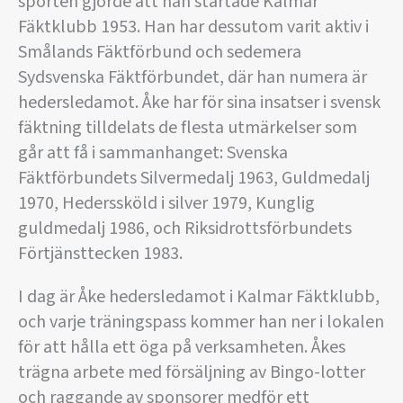
sporten gjorde att han startade Kalmar
Fäktklubb 1953. Han har dessutom varit aktiv i
Smålands Fäktförbund och sedemera
Sydsvenska Fäktförbundet, där han numera är
hedersledamot. Åke har för sina insatser i svensk
fäktning tilldelats de flesta utmärkelser som
går att få i sammanhanget: Svenska
Fäktförbundets Silvermedalj 1963, Guldmedalj
1970, Hederssköld i silver 1979, Kunglig
guldmedalj 1986, och Riksidrottsförbundets
Förtjänsttecken 1983.
I dag är Åke hedersledamot i Kalmar Fäktklubb,
och varje träningspass kommer han ner i lokalen
för att hålla ett öga på verksamheten. Åkes
trägna arbete med försäljning av Bingo-lotter
och raggande av sponsorer medför ett