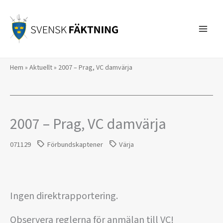
Hoppa
till
innehåll
Hem
»
Aktuellt
»
2007 – Prag, VC damvärja
2007 – Prag, VC damvärja
071129
Förbundskaptener
Värja
Ingen direktrapportering.
Observera reglerna för anmälan till VC!