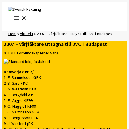
Hoppa
till
innehåll
Hem
»
Aktuellt
»
2007 – Värjfäktare uttagna till JVC i Budapest
2007 – Värjfäktare uttagna till JVC i Budapest
071211
Förbundskaptener
Värja
Damvärja den 5/1
1. E. Samuelsson GFK
2. S. Gars FKC
3. N. Westman KFK
4. J. Bergdahl A 6
5. E. Väggö KF99
6. O. Hägglöf KF99
7. C. Martinsson GFK
8. J. Bengtsson LFK
9. J. Wester LjFK