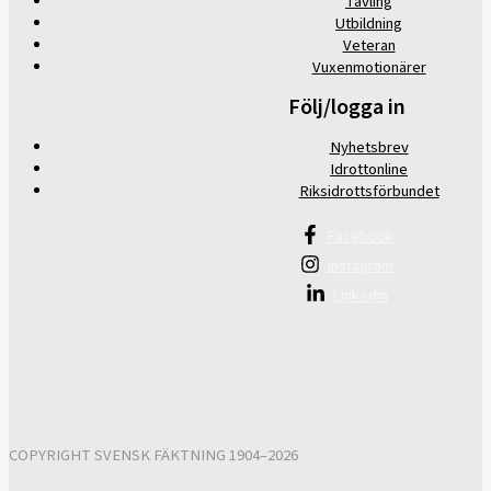
Tävling
Utbildning
Veteran
Vuxenmotionärer
Följ/logga in
Nyhetsbrev
Idrottonline
Riksidrottsförbundet
Facebook
Instagram
Linkedin
COPYRIGHT SVENSK FÄKTNING 1904–2026