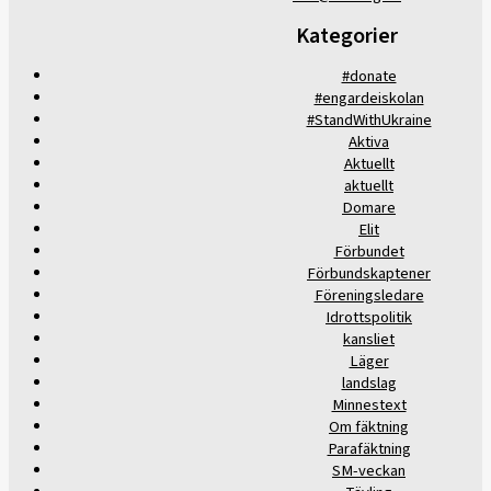
Kategorier
#donate
#engardeiskolan
#StandWithUkraine
Aktiva
Aktuellt
aktuellt
Domare
Elit
Förbundet
Förbundskaptener
Föreningsledare
Idrottspolitik
kansliet
Läger
landslag
Minnestext
Om fäktning
Parafäktning
SM-veckan