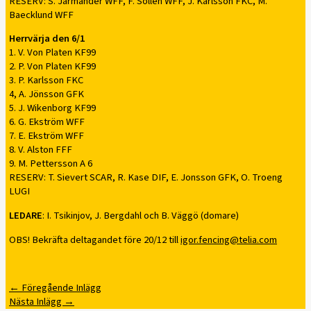
RESERV: S. Jarmander WFF, F. Sollén WFF, J. Karlsson FKC, M.
Baecklund WFF
Herrvärja den 6/1
1. V. Von Platen KF99
2. P. Von Platen KF99
3. P. Karlsson FKC
4, A. Jönsson GFK
5. J. Wikenborg KF99
6. G. Ekström WFF
7. E. Ekström WFF
8. V. Alston FFF
9. M. Pettersson A 6
RESERV: T. Sievert SCAR, R. Kase DIF, E. Jonsson GFK, O. Troeng
LUGI
LEDARE
: I. Tsikinjov, J. Bergdahl och B. Väggö (domare)
OBS! Bekräfta deltagandet före 20/12 till
igor.fencing@telia.com
←
Föregående Inlägg
Nästa Inlägg
→