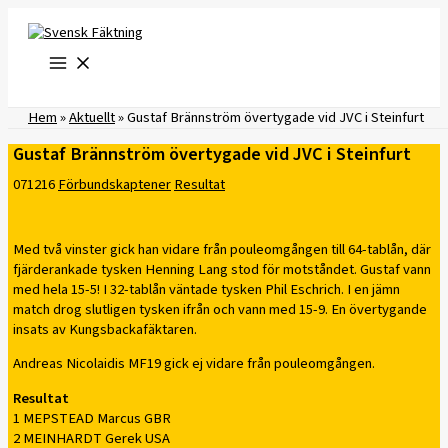
Hoppa
till
innehåll
Hem
»
Aktuellt
»
Gustaf Brännström övertygade vid JVC i Steinfurt
Gustaf Brännström övertygade vid JVC i Steinfurt
071216
Förbundskaptener
Resultat
Med två vinster gick han vidare från pouleomgången till 64-tablån, där
fjärderankade tysken Henning Lang stod för motståndet. Gustaf vann
med hela 15-5! I 32-tablån väntade tysken Phil Eschrich. I en jämn
match drog slutligen tysken ifrån och vann med 15-9. En övertygande
insats av Kungsbackafäktaren.
Andreas Nicolaidis MF19 gick ej vidare från pouleomgången.
Resultat
1 MEPSTEAD Marcus GBR
2 MEINHARDT Gerek USA