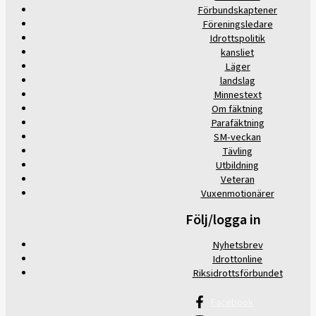
Förbundskaptener
Föreningsledare
Idrottspolitik
kansliet
Läger
landslag
Minnestext
Om fäktning
Parafäktning
SM-veckan
Tävling
Utbildning
Veteran
Vuxenmotionärer
Följ/logga in
Nyhetsbrev
Idrottonline
Riksidrottsförbundet
Facebook