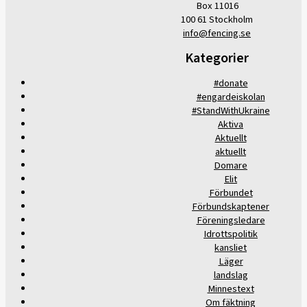
Box 11016
100 61 Stockholm
info@fencing.se
Kategorier
#donate
#engardeiskolan
#StandWithUkraine
Aktiva
Aktuellt
aktuellt
Domare
Elit
Förbundet
Förbundskaptener
Föreningsledare
Idrottspolitik
kansliet
Läger
landslag
Minnestext
Om fäktning