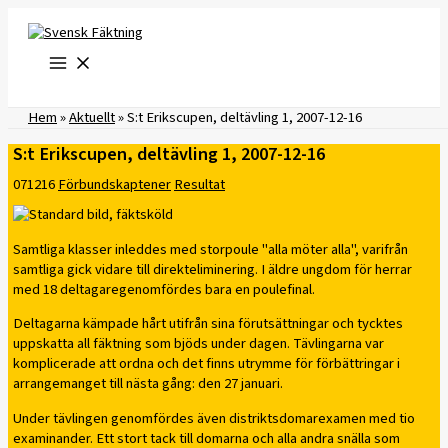
Hoppa
till
innehåll
Hem
»
Aktuellt
»
S:t Erikscupen, deltävling 1, 2007-12-16
S:t Erikscupen, deltävling 1, 2007-12-16
071216
Förbundskaptener
Resultat
Samtliga klasser inleddes med storpoule "alla möter alla", varifrån
samtliga gick vidare till direkteliminering. I äldre ungdom för herrar
med 18 deltagaregenomfördes bara en poulefinal.
Deltagarna kämpade hårt utifrån sina förutsättningar och tycktes
uppskatta all fäktning som bjöds under dagen. Tävlingarna var
komplicerade att ordna och det finns utrymme för förbättringar i
arrangemanget till nästa gång: den 27 januari.
Under tävlingen genomfördes även distriktsdomarexamen med tio
examinander. Ett stort tack till domarna och alla andra snälla som