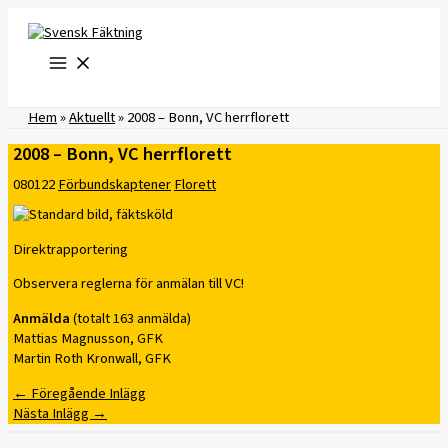
Hoppa
till
innehåll
Hem
»
Aktuellt
»
2008 – Bonn, VC herrflorett
2008 – Bonn, VC herrflorett
080122
Förbundskaptener
Florett
Direktrapportering
Observera reglerna för anmälan till VC!
Anmälda
(totalt 163 anmälda)
Mattias Magnusson, GFK
Martin Roth Kronwall, GFK
←
Föregående Inlägg
Nästa Inlägg
→