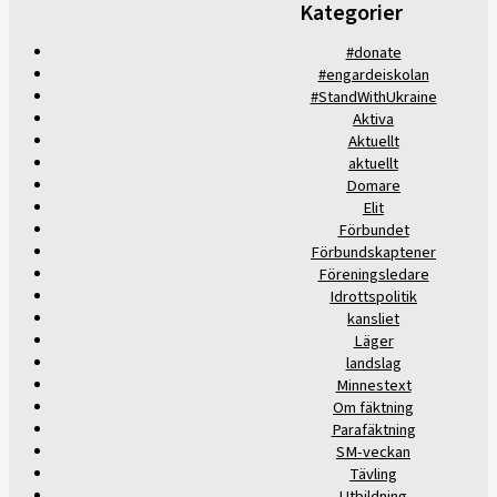
Kategorier
#donate
#engardeiskolan
#StandWithUkraine
Aktiva
Aktuellt
aktuellt
Domare
Elit
Förbundet
Förbundskaptener
Föreningsledare
Idrottspolitik
kansliet
Läger
landslag
Minnestext
Om fäktning
Parafäktning
SM-veckan
Tävling
Utbildning