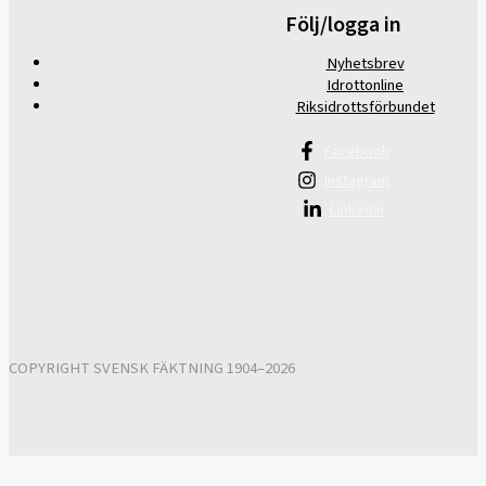
Följ/logga in
Nyhetsbrev
Idrottonline
Riksidrottsförbundet
Facebook
Instagram
Linkedin
COPYRIGHT SVENSK FÄKTNING 1904–2026