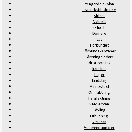
#engardeiskolan
#StandWithUkraine
Aktiva
Aktuellt
aktuellt
Domare
Elit
Förbundet
Förbundskaptener
Föreningsledare
Idrottspolitik
kansliet
Läger
landslag
Minnestext
Om fäktning
Parafäktning
SM-veckan
Tävling
Utbildning
Veteran
Vuxenmotionärer