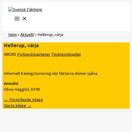
Hoppa
till
innehåll
Hem
»
Aktuellt
»
Hellerup, värja
Hellerup, värja
080205
Förbundskaptener
Tävlingsinbjudan
Informell träningsturnering där fäktarna dömer själva.
Anmäld
Olivia Hägglöf, KF99
←
Föregående Inlägg
Nästa Inlägg
→