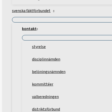
svenska fäktförbundet
kontakt
styrelse
disciplinnämden
belöningsnämnden
kommittéer
valberedningen
distriktsförbund