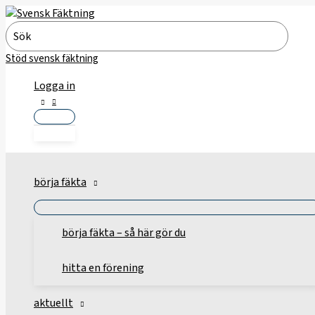
Hoppa
till
Search
innehåll
for:
Stöd svensk fäktning
Logga in
börja fäkta
börja fäkta – så här gör du
hitta en förening
aktuellt