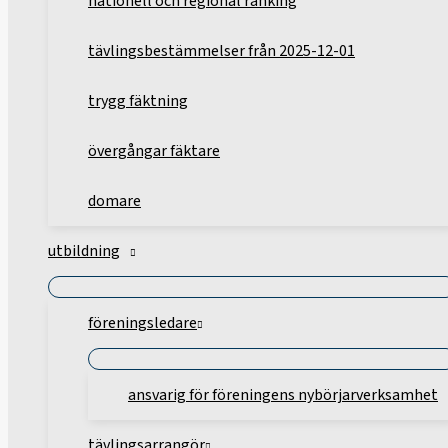
nationell och regional ranking
tävlingsbestämmelser från 2025-12-01
trygg fäktning
övergångar fäktare
domare
utbildning
föreningsledare
ansvarig för föreningens nybörjarverksamhet
tävlingsarrangör