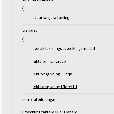
att arrangera tävling
tränare
svensk fäktnings utvecklingsmodell
fäktträning i grupp
lektionsgivning 1 värja
lektionsgivning i florett 1
domarutbildningar
utveckling fäktare eller tränare