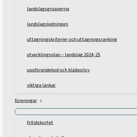
landslagsgrupperna
landslagsledningen
uttagningskriterier och uttagningsranking
utvecklingsplan – landslag 2024-25
uppförandekod och klädpolicy
viktiga länkar
föreningar
fritidskortet