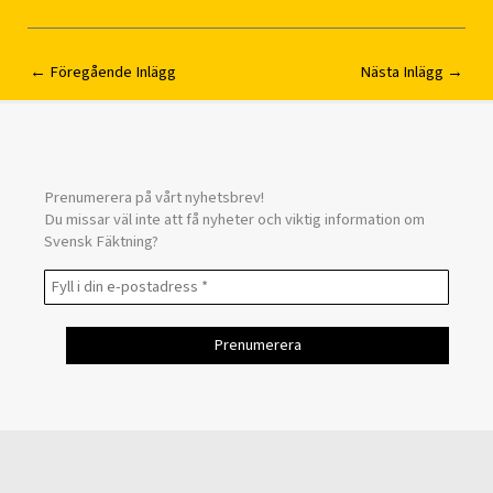
←
Föregående Inlägg
Nästa Inlägg
→
Prenumerera på vårt nyhetsbrev!
Du missar väl inte att få nyheter och viktig information om
Svensk Fäktning?