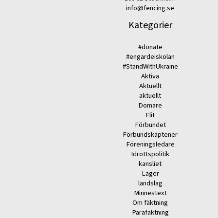
info@fencing.se
Kategorier
#donate
#engardeiskolan
#StandWithUkraine
Aktiva
Aktuellt
aktuellt
Domare
Elit
Förbundet
Förbundskaptener
Föreningsledare
Idrottspolitik
kansliet
Läger
landslag
Minnestext
Om fäktning
Parafäktning