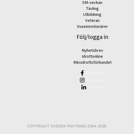
SM-veckan
Tävling
Utbildning
Veteran
Vuxenmotionärer
Följ/logga in
Nyhetsbrev
Idrottonline
Riksidrottsförbundet
Facebook
Instagram
Linkedin
COPYRIGHT SVENSK FÄKTNING 1904–2026