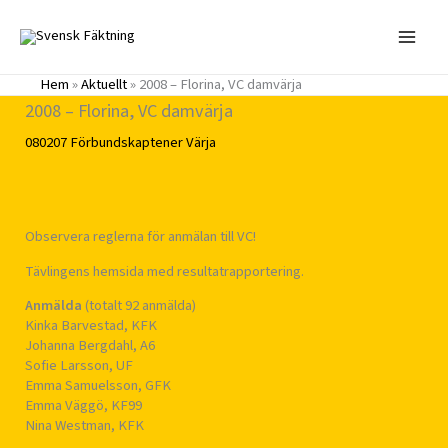
Hoppa
till
innehåll
Hem
»
Aktuellt
»
2008 – Florina, VC damvärja
2008 – Florina, VC damvärja
080207
Förbundskaptener
Värja
Observera reglerna för anmälan till VC!
Tävlingens hemsida med resultatrapportering.
Anmälda
(totalt 92 anmälda)
Kinka Barvestad, KFK
Johanna Bergdahl, A6
Sofie Larsson, UF
Emma Samuelsson, GFK
Emma Väggö, KF99
Nina Westman, KFK