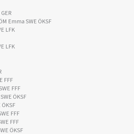
 GER
ÖM Emma SWE ÖKSF
WE LFK
WE LFK
R
E FFF
 SWE FFF
c SWE ÖKSF
E ÖKSF
SWE FFF
SWE FFF
 SWE ÖKSF