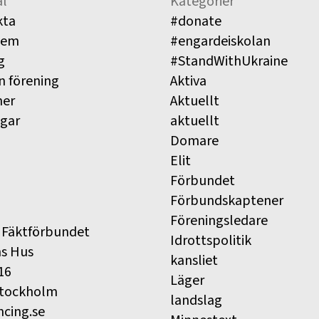
l
Kategorier
kta
#donate
lem
#engardeiskolan
g
#StandWithUkraine
n förening
Aktiva
ner
Aktuellt
ngar
aktuellt
Domare
Elit
Förbundet
Förbundskaptener
Föreningsledare
 Fäktförbundet
Idrottspolitik
ns Hus
kansliet
16
Läger
Stockholm
landslag
ncing.se