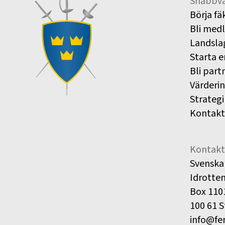
Snabbva
Börja fä
Bli med
Landsla
Starta e
Bli part
Värderi
Strategi
Kontakt
Kontakt
Svenska
Idrotte
Box 110
100 61 
info@fe