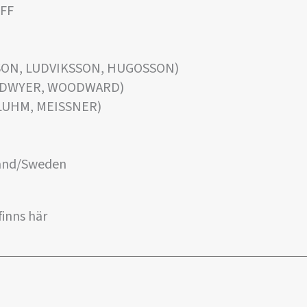
FFF
SSON, LUDVIKSSON, HUGOSSON)
O'DWYER, WOODWARD)
LUHM, MEISSNER)
land/Sweden
inns här