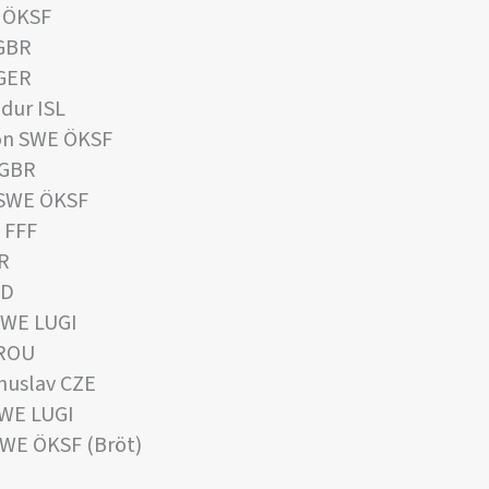
 ÖKSF
GBR
GER
dur ISL
on SWE ÖKSF
 GBR
 SWE ÖKSF
 FFF
R
ED
SWE LUGI
 ROU
huslav CZE
SWE LUGI
WE ÖKSF (Bröt)