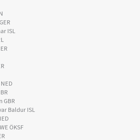
IN
 GER
ar ISL
RL
GER
ER
 NED
GBR
n GBR
ar Baldur ISL
NED
SWE ÖKSF
ER