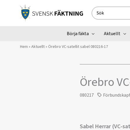
Hoppa
till
Search
innehåll
for:
Börja fäkta
Aktuellt
Hem
»
Aktuellt
»
Örebro VC-satellit sabel 080216-17
Örebro VC-
080217
Förbundskap
Sabel Herrar (VC-sat