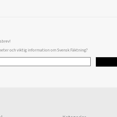
sbrev!
yheter och viktig information om Svensk Fäktning?