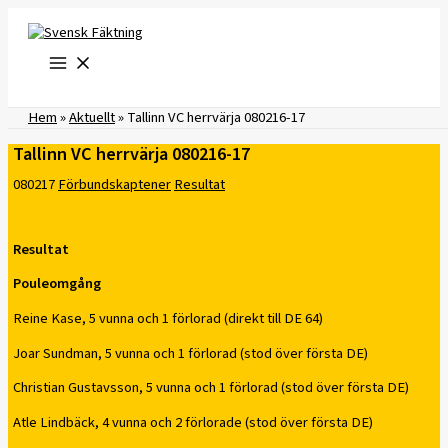
Hoppa
till
innehåll
Hem
»
Aktuellt
»
Tallinn VC herrvärja 080216-17
Tallinn VC herrvärja 080216-17
080217
Förbundskaptener
Resultat
Resultat
Pouleomgång
Reine Kase, 5 vunna och 1 förlorad (direkt till DE 64)
Joar Sundman, 5 vunna och 1 förlorad (stod över första DE)
Christian Gustavsson, 5 vunna och 1 förlorad (stod över första DE)
Atle Lindbäck, 4 vunna och 2 förlorade (stod över första DE)