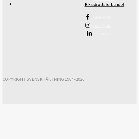
Riksidrottsförbundet
Facebook
Instagram
Linkedin
COPYRIGHT SVENSK FÄKTNING 1904–2026