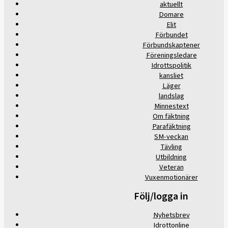
aktuellt
Domare
Elit
Förbundet
Förbundskaptener
Föreningsledare
Idrottspolitik
kansliet
Läger
landslag
Minnestext
Om fäktning
Parafäktning
SM-veckan
Tävling
Utbildning
Veteran
Vuxenmotionärer
Följ/logga in
Nyhetsbrev
Idrottonline