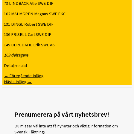
73 LINDBÄCK Atle SWE DIF
102 MALMGREN Magnus SWE FKC
131 DINGL Robert SWE DIF
136 FRISELL Carl SWE DIF
145 BERGDAHL Erik SWE A6
169 deltagare
Detaljresulat
←
Föregående Inlägg
Nästa Inlägg
→
Prenumerera på vårt nyhetsbrev!
Du missar väl inte att få nyheter och viktig information om
Svensk Fäktning?