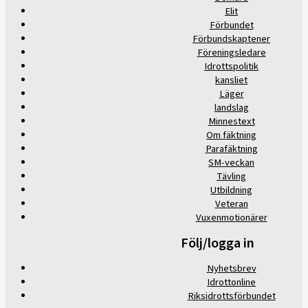
Elit
Förbundet
Förbundskaptener
Föreningsledare
Idrottspolitik
kansliet
Läger
landslag
Minnestext
Om fäktning
Parafäktning
SM-veckan
Tävling
Utbildning
Veteran
Vuxenmotionärer
Följ/logga in
Nyhetsbrev
Idrottonline
Riksidrottsförbundet