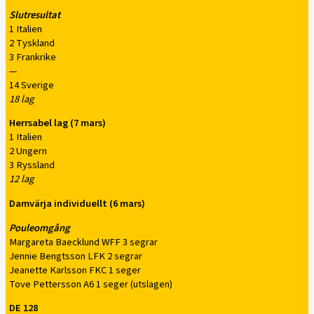
Slutresultat
1 Italien
2 Tyskland
3 Frankrike
—
14 Sverige
18 lag
Herrsabel lag (7 mars)
1 Italien
2 Ungern
3 Ryssland
12 lag
Damvärja individuellt (6 mars)
Pouleomgång
Margareta Baecklund WFF 3 segrar
Jennie Bengtsson LFK 2 segrar
Jeanette Karlsson FKC 1 seger
Tove Pettersson A6 1 seger (utslagen)
DE 128