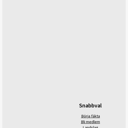
Snabbval
Börja fäkta
Bli medlem
Landslag