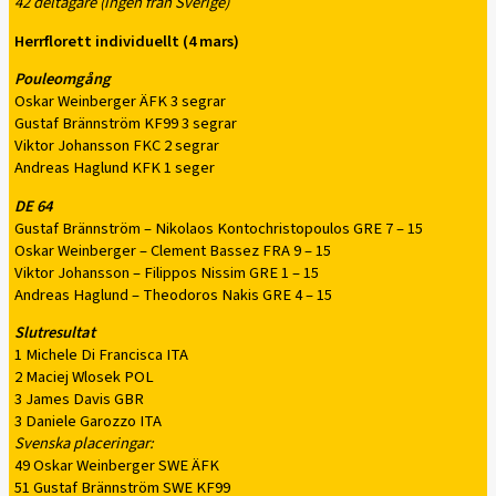
42 deltagare
(ingen från Sverige)
Herrflorett individuellt (4 mars)
Pouleomgång
Oskar Weinberger ÄFK 3 segrar
Gustaf Brännström KF99 3 segrar
Viktor Johansson FKC 2 segrar
Andreas Haglund KFK 1 seger
DE 64
Gustaf Brännström – Nikolaos Kontochristopoulos GRE 7 – 15
Oskar Weinberger – Clement Bassez FRA 9 – 15
Viktor Johansson – Filippos Nissim GRE 1 – 15
Andreas Haglund – Theodoros Nakis GRE 4 – 15
Slutresultat
1 Michele Di Francisca ITA
2 Maciej Wlosek POL
3 James Davis GBR
3 Daniele Garozzo ITA
Svenska placeringar:
49 Oskar Weinberger SWE ÄFK
51 Gustaf Brännström SWE KF99