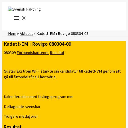
Hoppa
till
innehåll
Hem
»
Aktuellt
»
Kadett-EM i Rovigo 080304-09
Kadett-EM i Rovigo 080304-09
080309
Förbundskaptener
Resultat
Gustav Ekström WFF stärkte sin kandidatur till kadett-VM genom att
gå till åttondelsfinal i herrvärja.
Kalendersidan med tävlingsprogram mm
Deltagande svenskar
Tidigare medaljörer
Resultat