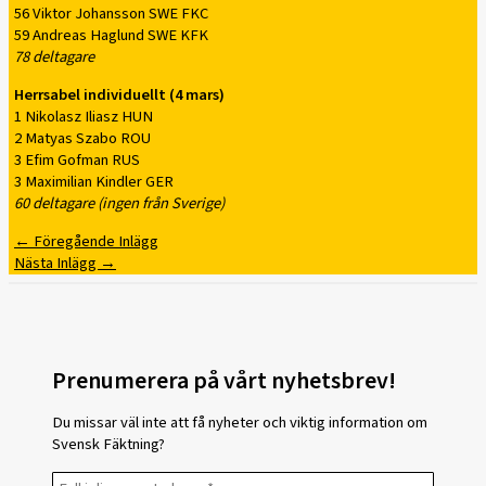
56 Viktor Johansson SWE FKC
59 Andreas Haglund SWE KFK
78 deltagare
Herrsabel individuellt (4 mars)
1 Nikolasz Iliasz HUN
2 Matyas Szabo ROU
3 Efim Gofman RUS
3 Maximilian Kindler GER
60 deltagare (ingen från Sverige)
←
Föregående Inlägg
Nästa Inlägg
→
Prenumerera på vårt nyhetsbrev!
Du missar väl inte att få nyheter och viktig information om
Svensk Fäktning?