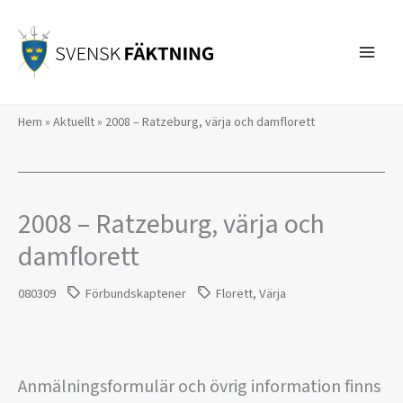
Hoppa
till
innehåll
Hem
»
Aktuellt
»
2008 – Ratzeburg, värja och damflorett
2008 – Ratzeburg, värja och
damflorett
080309
Förbundskaptener
Florett
,
Värja
Anmälningsformulär och övrig information finns