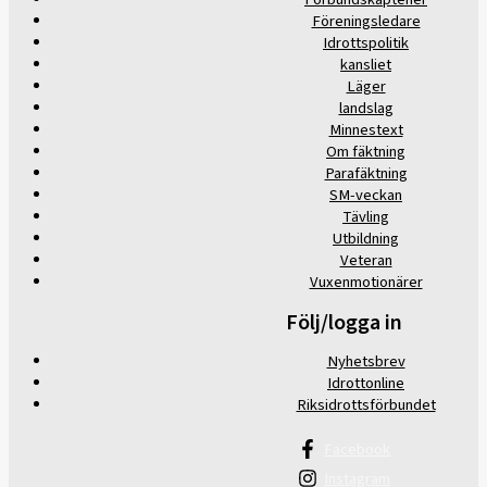
Föreningsledare
Idrottspolitik
kansliet
Läger
landslag
Minnestext
Om fäktning
Parafäktning
SM-veckan
Tävling
Utbildning
Veteran
Vuxenmotionärer
Följ/logga in
Nyhetsbrev
Idrottonline
Riksidrottsförbundet
Facebook
Instagram