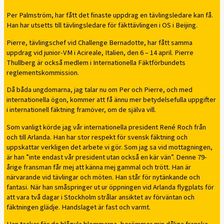
Per Palmström, har fått det finaste uppdrag en tävlingsledare kan få.
Han har utsetts till tävlingsledare för fäkttävlingen i OS i Beijing.
Pierre, tävlingschef vid Challenge Bernadotte, har fått samma
uppdrag vid junior-VM i Acireale, Italien, den 6 – 14 april. Pierre
Thullberg är också medlem i Internationella Fäktförbundets
reglementskommission.
Då båda ungdomarna, jag talar nu om Per och Pierre, och med
internationella ögon, kommer att få ännu mer betydelsefulla uppgifter
i internationell fäktning framöver, om de själva vill.
Som vanligt körde jag vår internationella president René Roch från
och till Arlanda. Han har stor respekt för svensk fäktning och
uppskattar verkligen det arbete vi gör. Som jag sa vid mottagningen,
är han ”inte endast vår president utan också en kär vän”. Denne 79-
årige fransman får mej att känna mej gammal och trött. Han är
närvarande vid tävlingar och möten. Han står för nytänkande och
fantasi. När han småspringer ut ur öppningen vid Arlanda flygplats för
att vara två dagar i Stockholm strålar ansiktet av förväntan och
fäktningen glädje. Handslaget är fast och varmt.