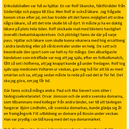
Eriksdalshallen var full av hjältar. En var Rolf Skuncke, fäktförälder från
Södertälje och pappa till Elsa. Men Rolf är också läkare. Jag frågade
honom strax efter jul, om han trodde att det fanns möjlighet att ordna
några läkare, så att det inte skulle bli så dyrt. Vi måste ju ha en duktig
läkare på plats hela tiden. Rolf skickade mail med blixtens hastighet
överallt i bekantskapskretsen. Och plötsligt fanns de där på varje
pass. Hjältar och läkare som skulle kunna vikariera med hög ersättning
i andra landsting eller på vårdcentraler under en helg. De satt och
beundrade den sport som var helt ny för många. Den allvarligaste
händelsen som inträffade var nog att jag själv, efter en fotbollsmatch,
fått så ont i höfterna, att jag knappt kunde gå under fredagen. Rolf tog
själv upp medicinen Voltaren ur väskan, gav mig två för att bli av med
smärtan och sa, att jag sedan måste ta reda på vad det är för fel. Det
ska jag göra, om jag får tid.
Där fanns också många andra. Paul och Mia Sievert som sliter i
tävlingssekretariatet. Orvar Jönsson och de andra svenska domarna,
som tillsammans med kolleger från andra länder, ser till att tävlingen
fungerar. Björn Lindholm, vår svenska domarbas, kunde glädja sig åt
en framgångsrik FIE-utbildning av domare på Bosön under veckan.
Han var prydlig i sin blå kavaj med det nya domarmärket.