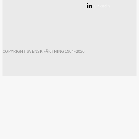
Linkedin
COPYRIGHT SVENSK FÄKTNING 1904–2026