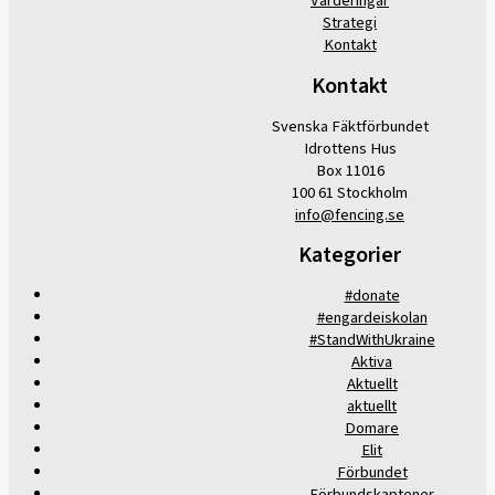
Värderingar
Strategi
Kontakt
Kontakt
Svenska Fäktförbundet
Idrottens Hus
Box 11016
100 61 Stockholm
info@fencing.se
Kategorier
#donate
#engardeiskolan
#StandWithUkraine
Aktiva
Aktuellt
aktuellt
Domare
Elit
Förbundet
Förbundskaptener