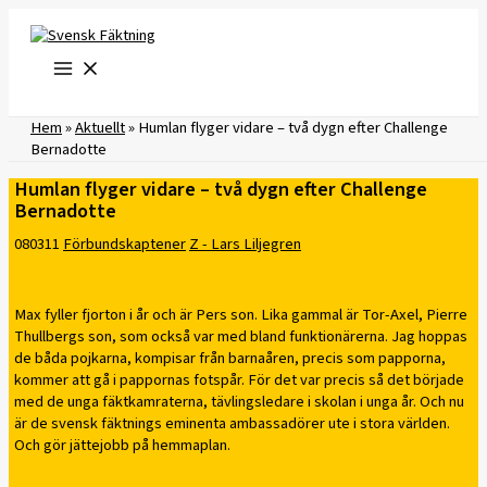
Hoppa
till
innehåll
Hem
»
Aktuellt
»
Humlan flyger vidare – två dygn efter Challenge
Bernadotte
Humlan flyger vidare – två dygn efter Challenge
Bernadotte
080311
Förbundskaptener
Z - Lars Liljegren
Max fyller fjorton i år och är Pers son. Lika gammal är Tor-Axel, Pierre
Thullbergs son, som också var med bland funktionärerna. Jag hoppas
de båda pojkarna, kompisar från barnaåren, precis som papporna,
kommer att gå i pappornas fotspår. För det var precis så det började
med de unga fäktkamraterna, tävlingsledare i skolan i unga år. Och nu
är de svensk fäktnings eminenta ambassadörer ute i stora världen.
Och gör jättejobb på hemmaplan.