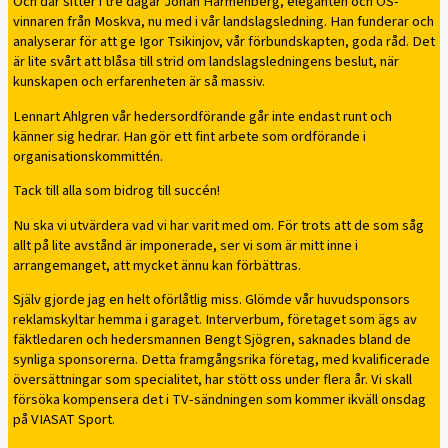
Och där sitter i tre dagar Johan Harmenberg, eleganten och OS-
vinnaren från Moskva, nu med i vår landslagsledning. Han funderar och
analyserar för att ge Igor Tsikinjov, vår förbundskapten, goda råd. Det
är lite svårt att blåsa till strid om landslagsledningens beslut, när
kunskapen och erfarenheten är så massiv.
Lennart Ahlgren vår hedersordförande går inte endast runt och
känner sig hedrar. Han gör ett fint arbete som ordförande i
organisationskommittén.
Tack till alla som bidrog till succén!
Nu ska vi utvärdera vad vi har varit med om. För trots att de som såg
allt på lite avstånd är imponerade, ser vi som är mitt inne i
arrangemanget, att mycket ännu kan förbättras.
Själv gjorde jag en helt oförlåtlig miss. Glömde vår huvudsponsors
reklamskyltar hemma i garaget. Interverbum, företaget som ägs av
fäktledaren och hedersmannen Bengt Sjögren, saknades bland de
synliga sponsorerna. Detta framgångsrika företag, med kvalificerade
översättningar som specialitet, har stött oss under flera år. Vi skall
försöka kompensera det i TV-sändningen som kommer ikväll onsdag
på VIASAT Sport.