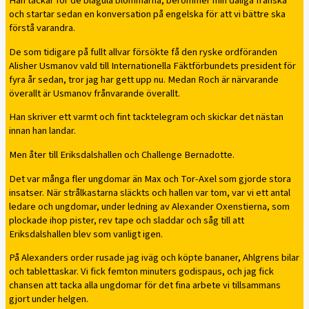
Han tackar för de blågula blommarna, berömmer min dåliga franska
och startar sedan en konversation på engelska för att vi bättre ska
förstå varandra.
De som tidigare på fullt allvar försökte få den ryske ordföranden
Alisher Usmanov vald till Internationella Fäktförbundets president för
fyra år sedan, tror jag har gett upp nu. Medan Roch är närvarande
överallt är Usmanov frånvarande överallt.
Han skriver ett varmt och fint tacktelegram och skickar det nästan
innan han landar.
Men åter till Eriksdalshallen och Challenge Bernadotte.
Det var många fler ungdomar än Max och Tor-Axel som gjorde stora
insatser. När strålkastarna släckts och hallen var tom, var vi ett antal
ledare och ungdomar, under ledning av Alexander Oxenstierna, som
plockade ihop pister, rev tape och sladdar och såg till att
Eriksdalshallen blev som vanligt igen.
På Alexanders order rusade jag iväg och köpte bananer, Ahlgrens bilar
och tablettaskar. Vi fick femton minuters godispaus, och jag fick
chansen att tacka alla ungdomar för det fina arbete vi tillsammans
gjort under helgen.