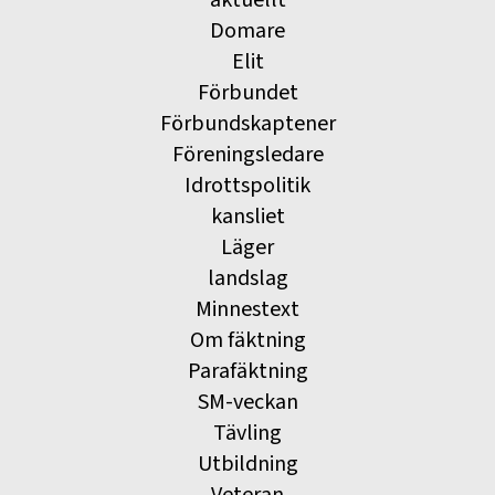
aktuellt
Domare
Elit
Förbundet
Förbundskaptener
Föreningsledare
Idrottspolitik
kansliet
Läger
landslag
Minnestext
Om fäktning
Parafäktning
SM-veckan
Tävling
Utbildning