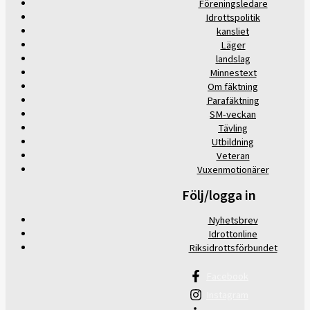
Föreningsledare
Idrottspolitik
kansliet
Läger
landslag
Minnestext
Om fäktning
Parafäktning
SM-veckan
Tävling
Utbildning
Veteran
Vuxenmotionärer
Följ/logga in
Nyhetsbrev
Idrottonline
Riksidrottsförbundet
Facebook
Instagram