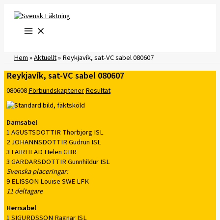
Hoppa
till
innehåll
Hem
»
Aktuellt
»
Reykjavík, sat-VC sabel 080607
Reykjavík, sat-VC sabel 080607
080608
Förbundskaptener
Resultat
Damsabel
1 AGUSTSDOTTIR Thorbjorg ISL
2 JOHANNSDOTTIR Gudrun ISL
3 FAIRHEAD Helen GBR
3 GARDARSDOTTIR Gunnhildur ISL
Svenska placeringar:
9 ELISSON Louise SWE LFK
11 deltagare
Herrsabel
1 SIGURDSSON Ragnar ISL