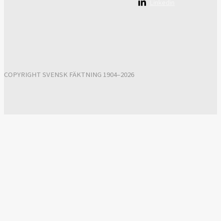
Linkedin
COPYRIGHT SVENSK FÄKTNING 1904–2026