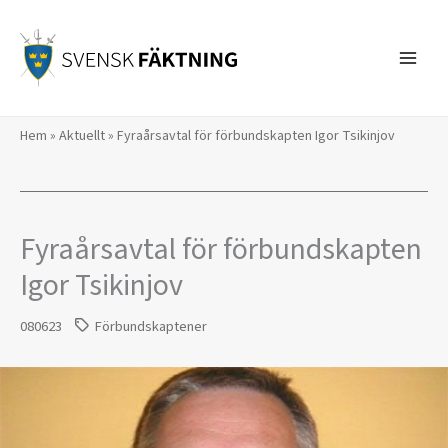
Hoppa
till
innehåll
Hem
»
Aktuellt
»
Fyraårsavtal för förbundskapten Igor Tsikinjov
Fyraårsavtal för förbundskapten
Igor Tsikinjov
080623
Förbundskaptener