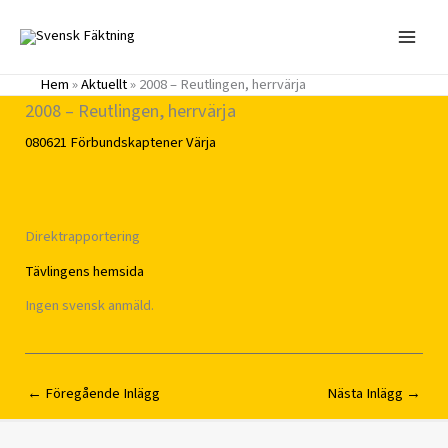
Hoppa
till
innehåll
Hem
»
Aktuellt
»
2008 – Reutlingen, herrvärja
2008 – Reutlingen, herrvärja
080621
Förbundskaptener
Värja
Direktrapportering
Tävlingens hemsida
Ingen svensk anmäld.
←
Föregående Inlägg
Nästa Inlägg
→