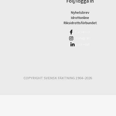
Följ/logga in
Nyhetsbrev
Idrottonline
Riksidrottsförbundet
Facebook
Instagram
Linkedin
COPYRIGHT SVENSK FÄKTNING 1904–2026