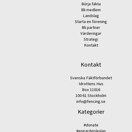
Börja fäkta
Bli medlem
Landslag
Starta en förening
Bli partner
Värderingar
Strategi
Kontakt
Kontakt
Svenska Fäktförbundet
Idrottens Hus
Box 11016
100 61 Stockholm
info@fencing.se
Kategorier
#donate
#engardeiskolan