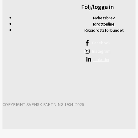
Följ/logga in
Nyhetsbrev
Idrottonline
Riksidrottsförbundet
Facebook
Instagram
Linkedin
COPYRIGHT SVENSK FÄKTNING 1904–2026