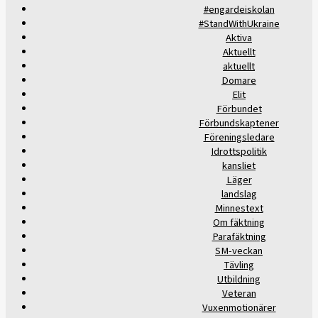
#engardeiskolan
#StandWithUkraine
Aktiva
Aktuellt
aktuellt
Domare
Elit
Förbundet
Förbundskaptener
Föreningsledare
Idrottspolitik
kansliet
Läger
landslag
Minnestext
Om fäktning
Parafäktning
SM-veckan
Tävling
Utbildning
Veteran
Vuxenmotionärer