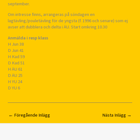
september.
Om intresse finns, arrangeras på söndagen en
lagtävling/pouletävling för de yngsta (f. 1996 och senare) som ej
avser att dubblera och delta i ÄU. Start omkring 10.30
Anmälda i resp klass
H Jun 38
D Jun 41
H Kad 59
D Kad 51
H ÄU 61
D ÄU 25
H YU 24
D YU 6
←
Föregående Inlägg
Nästa Inlägg
→