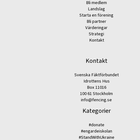
Bli medlem
Landslag
Starta en förening
Bli partner
Värderingar
Strategi
Kontakt
Kontakt
Svenska Fäktförbundet
Idrottens Hus
Box 11016
100 61 Stockholm
info@fencing.se
Kategorier
#donate
#engardeiskolan
#StandWithUkraine