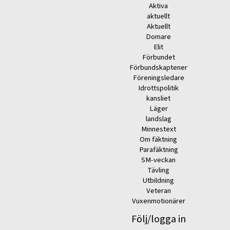
Aktiva
aktuellt
Aktuellt
Domare
Elit
Förbundet
Förbundskaptener
Föreningsledare
Idrottspolitik
kansliet
Läger
landslag
Minnestext
Om fäktning
Parafäktning
SM-veckan
Tävling
Utbildning
Veteran
Vuxenmotionärer
Följ/logga in