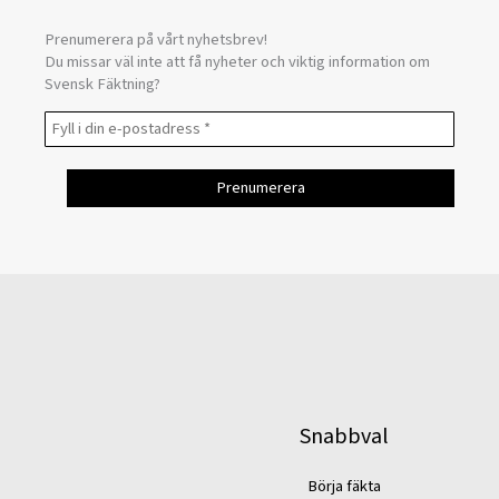
Prenumerera på vårt nyhetsbrev!
Du missar väl inte att få nyheter och viktig information om
Svensk Fäktning?
Snabbval
Börja fäkta