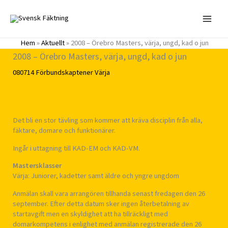
Hoppa
till
innehåll
Hem
»
Aktuellt
»
2008 – Örebro Masters, värja, ungd, kad o jun
2008 – Örebro Masters, värja, ungd, kad o jun
080714
Förbundskaptener
Värja
Det bli en stor tävling som kommer att kräva disciplin från alla,
fäktare, domare och funktionärer.
Ingår i uttagning till KAD-EM och KAD-VM.
Mastersklasser
Värja: Juniorer, kadetter samt äldre och yngre ungdom
Anmälan skall vara arrangören tillhanda senast fredagen den 26
september. Efter detta datum sker ingen återbetalning av
startavgift men en skyldighet att ha tillräckligt med
domarkompetens i enlighet med anmälan registrerade den 26