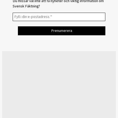
Du missar väl inte att få nyheter och viktig information om
Svensk Fäktning?