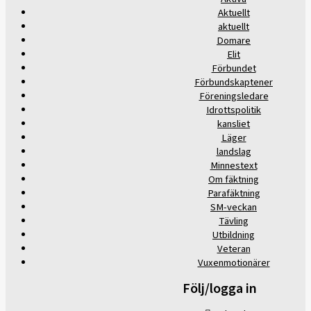
Aktuellt
aktuellt
Domare
Elit
Förbundet
Förbundskaptener
Föreningsledare
Idrottspolitik
kansliet
Läger
landslag
Minnestext
Om fäktning
Parafäktning
SM-veckan
Tävling
Utbildning
Veteran
Vuxenmotionärer
Följ/logga in