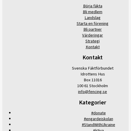
Börja fäkta
Bli medlem
Landslag
Starta en förening
Bli partner
Värderingar
Strategi
Kontakt
Kontakt
Svenska Fäktförbundet
Idrottens Hus
Box 11016
100 61 Stockholm
info@fencing.se
Kategorier
#donate
#engardeiskolan
#StandWithUkraine
Aktiva