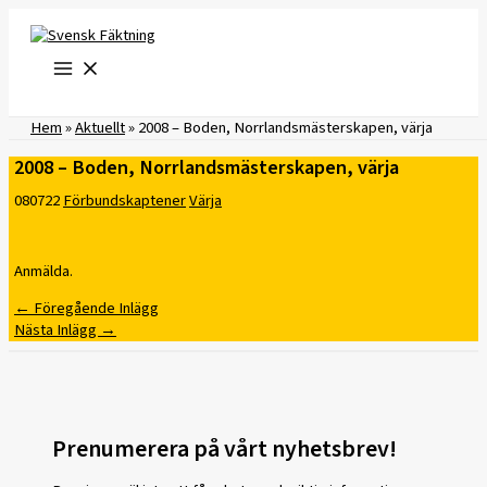
Hoppa
till
innehåll
Hem
»
Aktuellt
»
2008 – Boden, Norrlandsmästerskapen, värja
2008 – Boden, Norrlandsmästerskapen, värja
080722
Förbundskaptener
Värja
Anmälda.
←
Föregående Inlägg
Nästa Inlägg
→
Prenumerera på vårt nyhetsbrev!