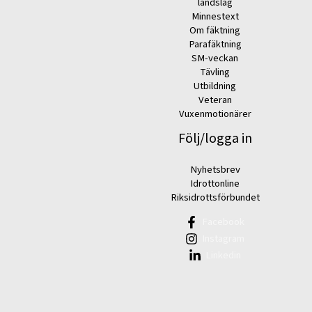
landslag
Minnestext
Om fäktning
Parafäktning
SM-veckan
Tävling
Utbildning
Veteran
Vuxenmotionärer
Följ/logga in
Nyhetsbrev
Idrottonline
Riksidrottsförbundet
Facebook
Instagram
Linkedin