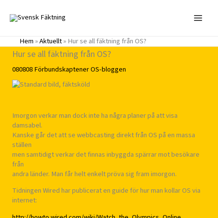
Hoppa
till
innehåll
Hem
»
Aktuellt
»
Hur se all fäktning från OS?
Hur se all fäktning från OS?
080808
Förbundskaptener
OS-bloggen
Imorgon verkar man dock inte ha några planer på att visa
damsabel.
Kanske går det att se webbcasting direkt från OS på en massa
ställen
men samtidigt verkar det finnas inbyggda spärrar mot besökare
från
andra länder. Man får helt enkelt pröva sig fram imorgon.
Tidningen Wired har publicerat en guide för hur man kollar OS via
internet:
http://howto.wired.com/wiki/Watch_the_Olympics_Online