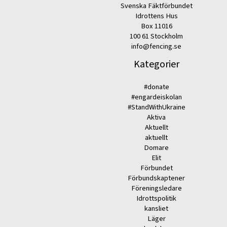
Svenska Fäktförbundet
Idrottens Hus
Box 11016
100 61 Stockholm
info@fencing.se
Kategorier
#donate
#engardeiskolan
#StandWithUkraine
Aktiva
Aktuellt
aktuellt
Domare
Elit
Förbundet
Förbundskaptener
Föreningsledare
Idrottspolitik
kansliet
Läger