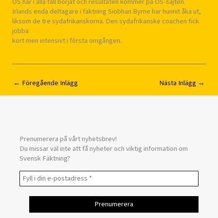
OS har i alla fall börjat och resultaten kommer på OS-sajten.
Irlands enda deltagare i fäktning Siobhan Byrne har hunnit åka ut,
liksom de tre sydafrikanskorna. Den sydafrikanske coachen fick
jobba
kort men intensivt i första omgången.
←
Föregående Inlägg
Nästa Inlägg
→
Prenumerera på vårt nyhetsbrev!
Du missar väl inte att få nyheter och viktig information om
Svensk Fäktning?