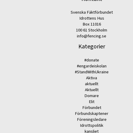
Svenska Fäktförbundet
Idrottens Hus
Box 11016
100 61 Stockholm
info@fencing.se
Kategorier
#donate
#engardeiskolan
#StandWithUkraine
Aktiva
aktuellt
Aktuellt
Domare
Elit
Förbundet
Förbundskaptener
Föreningsledare
Idrottspolitik
kansliet