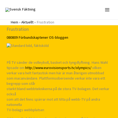
Hoppa
till
innehåll
Hem
»
Aktuellt
»
Frustration
Frustration
080809
Förbundskaptener
OS-bloggen
På TV sänder de volleyboll, basket och tyngdlyftning. Hans Wahl
tipsade om
http://www.eurovisionsports.tv/olympics/
vilken
verkar vara helt fantastisk men här är man återigen utmobbad
som macanvändare. Plattformsoberoende verkar inte vara ett
begrepp som står
starkt bland webbteknikerna på de stora TV-bolagen. Det verkar
också
som att det finns spärrar mot att titta på webb-TV på andra
nationella
TV-bolags webbplatser.