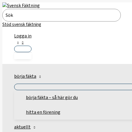
Hoppa
till
Search
innehåll
for:
Stöd svensk fäktning
Logga in
börja fäkta
börja fäkta – så här gör du
hitta en förening
aktuellt