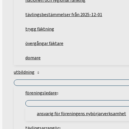
nationell och regional ranking
tävlingsbestämmelser från 2025-12-01
trygg fäktning
övergångar fäktare
domare
utbildning
föreningsledare
ansvarig för föreningens nybörjarverksamhet
tävlingsarrangör