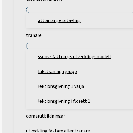
att arrangera tävling
tränare
svensk fäktnings utvecklingsmodell
fäktträning i grupp
lektionsgivning 1 värja
lektionsgivning i florett 1
domarutbildningar
utveckling fäktare eller tränare