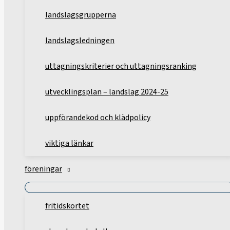
landslagsgrupperna
landslagsledningen
uttagningskriterier och uttagningsranking
utvecklingsplan – landslag 2024-25
uppförandekod och klädpolicy
viktiga länkar
föreningar
fritidskortet