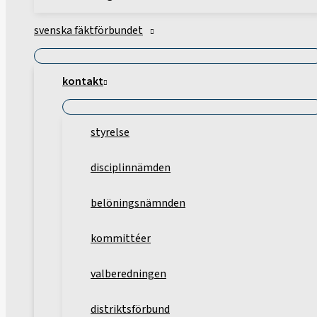
svenska fäktförbundet
kontakt
styrelse
disciplinnämden
belöningsnämnden
kommittéer
valberedningen
distriktsförbund