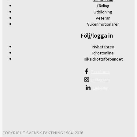
Tävling
Utbildning
Veteran
Vuxenmotionärer
Följ/logga in
Nyhetsbrev
Idrottonline
Riksidrottsförbundet
Facebook
Instagram
Linkedin
COPYRIGHT SVENSK FÄKTNING 1904–2026