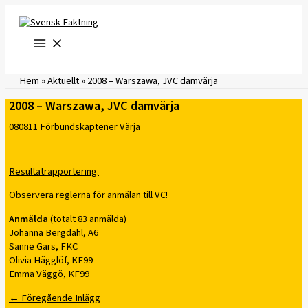
Hoppa
till
innehåll
Hem
»
Aktuellt
»
2008 – Warszawa, JVC damvärja
2008 – Warszawa, JVC damvärja
080811
Förbundskaptener
Värja
Resultatrapportering.
Observera reglerna för anmälan till VC!
Anmälda
(totalt 83 anmälda)
Johanna Bergdahl, A6
Sanne Gars, FKC
Olivia Hägglöf, KF99
Emma Väggö, KF99
←
Föregående Inlägg