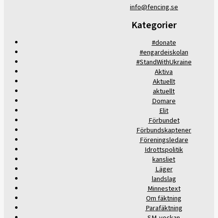
info@fencing.se
Kategorier
#donate
#engardeiskolan
#StandWithUkraine
Aktiva
Aktuellt
aktuellt
Domare
Elit
Förbundet
Förbundskaptener
Föreningsledare
Idrottspolitik
kansliet
Läger
landslag
Minnestext
Om fäktning
Parafäktning
SM-veckan