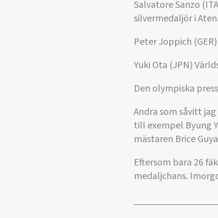
Salvatore Sanzo (ITA
silvermedaljör i Aten
Peter Joppich (GER)
Yuki Ota (JPN) Värld
Den olympiska presst
Andra som såvitt ja
till exempel Byung Y
mästaren Brice Guyar
Eftersom bara 26 fäk
medaljchans. Imorgo