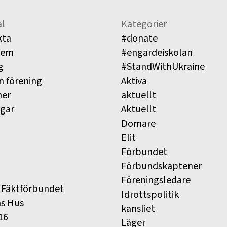
l
Kategorier
kta
#donate
lem
#engardeiskolan
g
#StandWithUkraine
n förening
Aktiva
ner
aktuellt
ngar
Aktuellt
Domare
Elit
Förbundet
Förbundskaptener
Föreningsledare
 Fäktförbundet
Idrottspolitik
ns Hus
kansliet
16
Läger