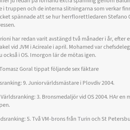
ller ju redan på förhand extra spänning genom Baldi
 i truppen och de interna slitningarna som verkar finn
ycket spännade att se hur herrflorettledaren Stefano 
ressen.
oni har redan varit avstängd två månader i år, efter et
l vid JVM i Acireale i april. Mohamed var chefsdeleg
nu också i OS. Imorgon lär de mötas igen.
Tomasz Goral tippat följande sex fäktare
ranking: 9. Juniorvärldsmästare i Plovdiv 2004.
 Världsranking: 3. Bronsmedaljör vid OS 2004. HAr en 
pen.
dsranking: 5. Två VM-brons från Turin och St Petersbu