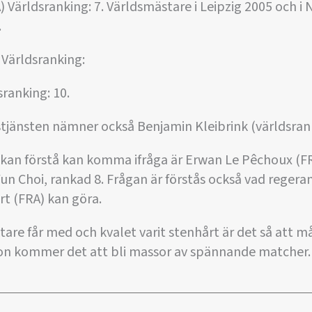
) Världsranking: 7. Världsmästare i Leipzig 2005 och i
.
 Världsranking:
sranking: 10.
jänsten nämner också Benjamin Kleibrink (världsrank
g kan förstå kan komma ifråga är Erwan Le Pêchoux (F
un Choi, rankad 8. Frågan är förstås också vad reger
t (FRA) kan göra.
tare får med och kvalet varit stenhårt är det så att 
n kommer det att bli massor av spännande matcher.