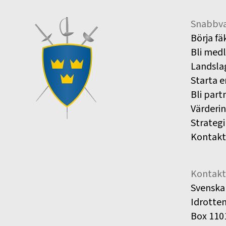
Snabbva
Börja fä
Bli med
Landsla
Starta e
Bli part
Värderi
Strategi
Kontakt
Kontakt
Svenska
Idrotte
Box 110