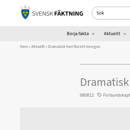
Hoppa
till
Search
innehåll
for:
Börja fäkta
Aktuellt
Hem
»
Aktuellt
»
Dramatisk herrflorett imorgon
Dramatisk
080812
Förbundskap