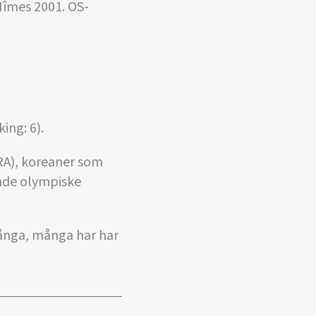
 Nîmes 2001. OS-
ing: 6).
RA), koreaner som
ande olympiske
många, många har har