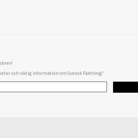
sbrev!
yheter och viktig information om Svensk Fäktning?