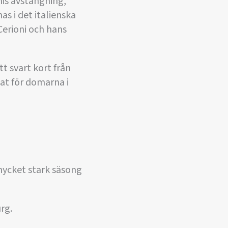
nis avstängning,
as i det italienska
Cerioni och hans
t svart kort från
at för domarna i
mycket stark säsong
rg.