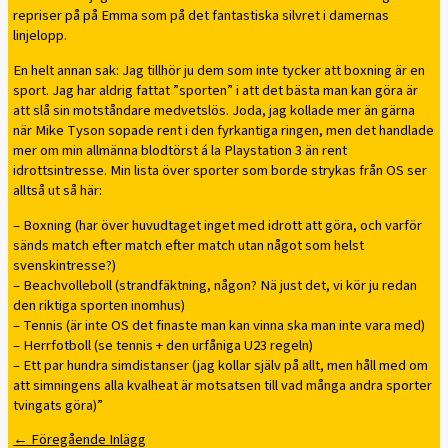
repriser på på Emma som på det fantastiska silvret i damernas
linjelopp.
En helt annan sak: Jag tillhör ju dem som inte tycker att boxning är en
sport. Jag har aldrig fattat ”sporten” i att det bästa man kan göra är
att slå sin motståndare medvetslös. Joda, jag kollade mer än gärna
när Mike Tyson sopade rent i den fyrkantiga ringen, men det handlade
mer om min allmänna blodtörst á la Playstation 3 än rent
idrottsintresse. Min lista över sporter som borde strykas från OS ser
alltså ut så här:
– Boxning (har över huvudtaget inget med idrott att göra, och varför
sänds match efter match efter match utan något som helst
svenskintresse?)
– Beachvolleboll (strandfäktning, någon? Nä just det, vi kör ju redan
den riktiga sporten inomhus)
– Tennis (är inte OS det finaste man kan vinna ska man inte vara med)
– Herrfotboll (se tennis + den urfåniga U23 regeln)
– Ett par hundra simdistanser (jag kollar själv på allt, men håll med om
att simningens alla kvalheat är motsatsen till vad många andra sporter
tvingats göra)”
←
Föregående Inlägg