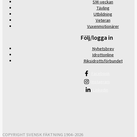
SM-veckan
Tävling
Utbildning
Veteran
Vuxenmotionärer
Följ/logga in
Nyhetsbrev
Idrottonline
Riksidrottsförbundet
Facebook
Instagram
Linkedin
COPYRIGHT SVENSK FÄKTNING 1904–2026