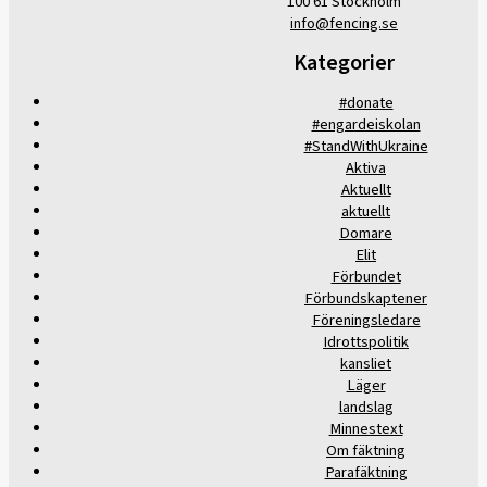
100 61 Stockholm
info@fencing.se
Kategorier
#donate
#engardeiskolan
#StandWithUkraine
Aktiva
Aktuellt
aktuellt
Domare
Elit
Förbundet
Förbundskaptener
Föreningsledare
Idrottspolitik
kansliet
Läger
landslag
Minnestext
Om fäktning
Parafäktning