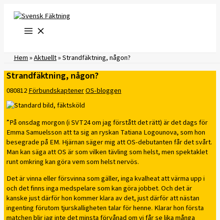
Hoppa
till
innehåll
Hem
»
Aktuellt
»
Strandfäktning, någon?
Strandfäktning, någon?
080812
Förbundskaptener
OS-bloggen
”På onsdag morgon (i SVT24 om jag förstått det rätt) är det dags för
Emma Samuelsson att ta sig an ryskan Tatiana Logounova, som hon
besegrade på EM. Hjärnan säger mig att OS-debutanten får det svårt.
Man kan säga att OS är som vilken tävling som helst, men spektaklet
runt omkring kan göra vem som helst nervös.
Det är vinna eller försvinna som gäller, inga kvalheat att värma upp i
och det finns inga medspelare som kan göra jobbet. Och det är
kanske just därför hon kommer klara av det, just därför att nästan
ingenting förutom tjurskalligheten talar för henne. Klarar hon första
matchen blir jag inte det minsta förvånad om vi får se lika många