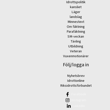
Idrottspolitik
kansliet
Läger
landslag
Minnestext
Om fäktning
Parafäktning
SM-veckan
Tävling
Utbildning
Veteran
Vuxenmotionärer
Följ/logga in
Nyhetsbrev
Idrottonline
Riksidrottsförbundet
Facebook
Instagram
Linkedin