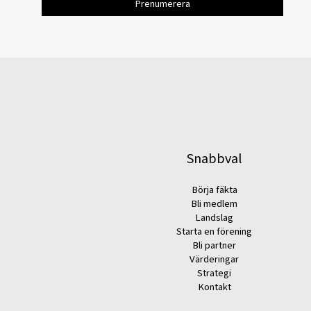
Snabbval
Börja fäkta
Bli medlem
Landslag
Starta en förening
Bli partner
Värderingar
Strategi
Kontakt