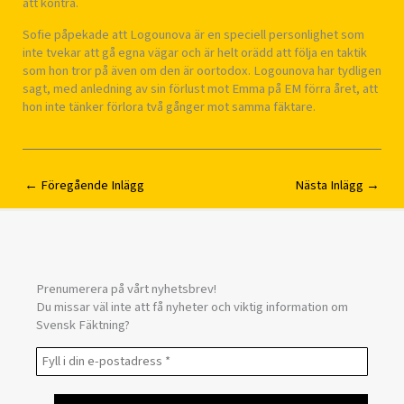
att kontra.
Sofie påpekade att Logounova är en speciell personlighet som
inte tvekar att gå egna vägar och är helt orädd att följa en taktik
som hon tror på även om den är oortodox. Logounova har tydligen
sagt, med anledning av sin förlust mot Emma på EM förra året, att
hon inte tänker förlora två gånger mot samma fäktare.
←
Föregående Inlägg
Nästa Inlägg
→
Prenumerera på vårt nyhetsbrev!
Du missar väl inte att få nyheter och viktig information om
Svensk Fäktning?