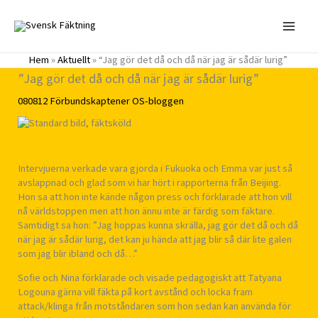
Hoppa
till
innehåll
Hem
»
Aktuellt
»
“Jag gör det då och då när jag är sådär lurig”
”Jag gör det då och då när jag är sådär lurig”
080812
Förbundskaptener
OS-bloggen
Intervjuerna verkade vara gjorda i Fukuoka och Emma var just så
avslappnad och glad som vi har hört i rapporterna från Beijing.
Hon sa att hon inte kände någon press och förklarade att hon vill
nå världstoppen men att hon ännu inte är färdig som fäktare.
Samtidigt sa hon: ”Jag hoppas kunna skrälla, jag gör det då och då
när jag är sådär lurig, det kan ju hända att jag blir så där lite galen
som jag blir ibland och då…”
Sofie och Nina förklarade och visade pedagogiskt att Tatyana
Logouna gärna vill fäkta på kort avstånd och locka fram
attack/klinga från motståndaren som hon sedan kan använda för