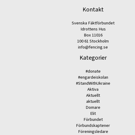
Kontakt
Svenska Fäktförbundet
Idrottens Hus
Box 11016
100 61 Stockholm
info@fencing.se
Kategorier
#donate
#engardeiskolan
#StandWithUkraine
Aktiva
Aktuellt
aktuellt
Domare
Elit
Förbundet
Förbundskaptener
Föreningsledare