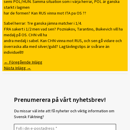
semi POL/HUN. Samma situation som i värja herrar, POL är ganska
starkt i lagmen
har de formen? Kan RUS vinna mot ITA pa OS ??
Sabel herrar: Tre ganska jämna matcher i 1/4.
FRA sakert i 1/2 men vad sen? Pozniakov, Tarantino, Buikevich vill ha
medalj på OS. CHN vill ha
andra medalj i sabel. Kan CHN vinna mot RUS, och sen gå vidare och
överraska alla med silver/guld? Lagtävlingstips är svårare än
individuellt!
←
Föregående Inlägg
Nästa Inlägg
→
Prenumerera på vårt nyhetsbrev!
Du missar väl inte att få nyheter och viktig information om
Svensk Fäktning?