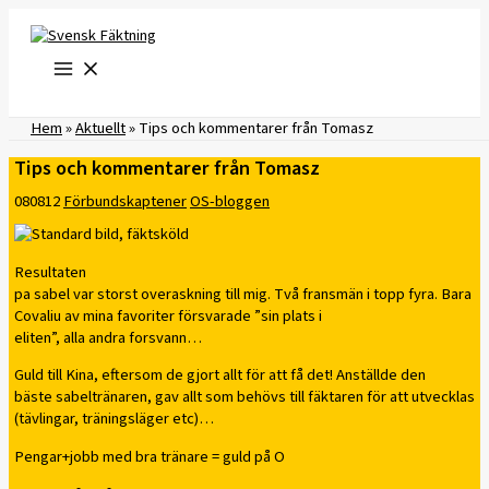
Hoppa
till
innehåll
Hem
»
Aktuellt
»
Tips och kommentarer från Tomasz
Tips och kommentarer från Tomasz
080812
Förbundskaptener
OS-bloggen
Resultaten
pa sabel var storst overaskning till mig. Två fransmän i topp fyra. Bara
Covaliu av mina favoriter försvarade ”sin plats i
eliten”, alla andra forsvann…
Guld till Kina, eftersom de gjort allt för att få det! Anställde den
bäste sabeltränaren, gav allt som behövs till fäktaren för att utvecklas
(tävlingar, träningsläger etc)…
Pengar+jobb med bra tränare = guld på O