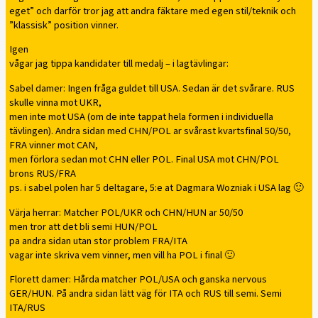
eget” och darför tror jag att andra fäktare med egen stil/teknik och
”klassisk” position vinner.
Igen
vågar jag tippa kandidater till medalj – i lagtävlingar:
Sabel damer: Ingen fråga guldet till USA. Sedan är det svårare. RUS
skulle vinna mot UKR,
men inte mot USA (om de inte tappat hela formen i individuella
tävlingen). Andra sidan med CHN/POL ar svårast kvartsfinal 50/50,
FRA vinner mot CAN,
men förlora sedan mot CHN eller POL. Final USA mot CHN/POL
brons RUS/FRA
ps. i sabel polen har 5 deltagare, 5:e at Dagmara Wozniak i USA lag 🙂
Värja herrar: Matcher POL/UKR och CHN/HUN ar 50/50
men tror att det bli semi HUN/POL
pa andra sidan utan stor problem FRA/ITA
vagar inte skriva vem vinner, men vill ha POL i final 🙂
Florett damer: Hårda matcher POL/USA och ganska nervous
GER/HUN. På andra sidan lätt väg för ITA och RUS till semi. Semi
ITA/RUS