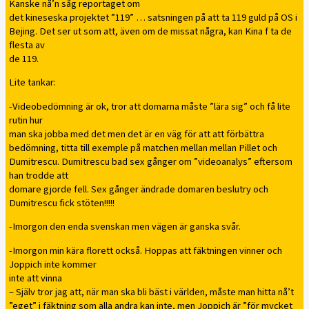
Kanske nå’n såg reportaget om
det kineseska projektet ”119” … satsningen på att ta 119 guld på OS i
Bejing. Det ser ut som att, även om de missat några, kan Kina f ta de
flesta av
de 119.
Lite tankar:
-Videobedömning är ok, tror att domarna måste ”lära sig” och få lite
rutin hur
man ska jobba med det men det är en väg för att att förbättra
bedömning, titta till exemple på matchen mellan mellan Pillet och
Dumitrescu. Dumitrescu bad sex gånger om ”videoanalys” eftersom
han trodde att
domare gjorde fell. Sex gånger ändrade domaren beslutry och
Dumitrescu fick stöten!!!!!
-Imorgon den enda svenskan men vägen är ganska svår.
-Imorgon min kära florett också. Hoppas att fäktningen vinner och
Joppich inte kommer
inte att vinna
– Själv tror jag att, när man ska bli bäst i världen, måste man hitta nå’t
”eget” i fäktning som alla andra kan inte, men Joppich är ”för mycket