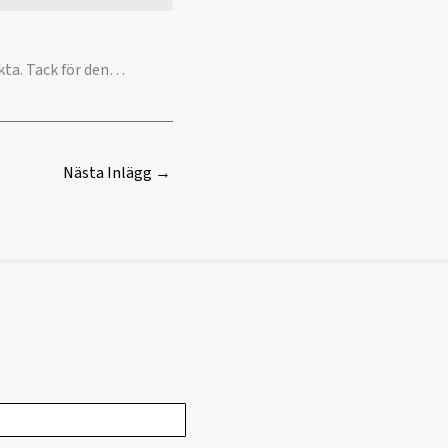
äkta. Tack för den…
Nästa Inlägg
→