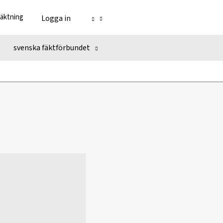
fäktning
Logga in
svenska fäktförbundet