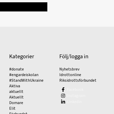
Kategorier
Följ/logga in
#donate
Nyhetsbrev
#engardeiskolan
Idrottonline
#StandWithUkraine
Riksidrottsförbundet
Aktiva
Facebook
aktuellt
Instagram
Aktuellt
Linkedin
Domare
Elit
Förbundet