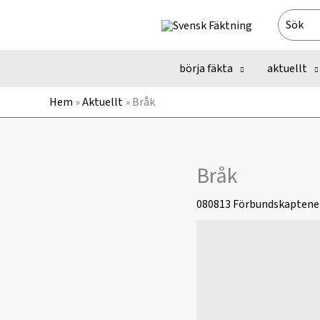
Hoppa
Search
till
for:
innehåll
börja fäkta
aktuellt
Hem
»
Aktuellt
»
Bråk
Bråk
080813
Förbundskaptene