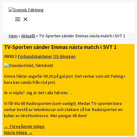
Hoppa
till
innehåll
Hem
»
Aktuellt
»
TV-Sporten sänder Emmas nästa match i SVT 1
TV-Sporten sänder Emmas nästa match i SVT 1
080813
Förbundskaptener
OS-bloggen
Emma fäktar ungefär 09.30 på gul pist. Det verkar som att Peking+
bara kan sända från röd pist.
Är vi nöjda? Jag är det i alla fall inte…
Vi får lita till Radiosporten (som vanligt). Medan TV-sporten bara
verkar bestå av tekniknissar och stekare så har Radiosporten en
kultur av idrottsintresse. Mer pengar till dem!
←
Föregående Inlägg
Nästa Inlägg
→