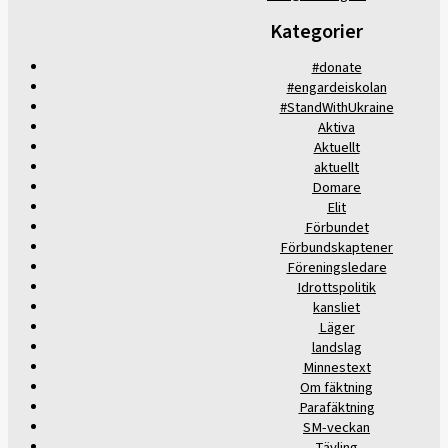
Kategorier
#donate
#engardeiskolan
#StandWithUkraine
Aktiva
Aktuellt
aktuellt
Domare
Elit
Förbundet
Förbundskaptener
Föreningsledare
Idrottspolitik
kansliet
Läger
landslag
Minnestext
Om fäktning
Parafäktning
SM-veckan
Tävling