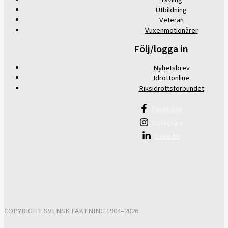
Utbildning
Veteran
Vuxenmotionärer
Följ/logga in
Nyhetsbrev
Idrottonline
Riksidrottsförbundet
Facebook
Instagram
Linkedin
COPYRIGHT SVENSK FÄKTNING 1904–2026