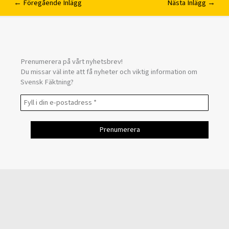
←
Föregående Inlägg
Nästa Inlägg
→
Prenumerera på vårt nyhetsbrev!
Du missar väl inte att få nyheter och viktig information om
Svensk Fäktning?