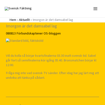
Hoppa
till
innehåll
Hem
»
Aktuellt
»
Imorgon är det damsabel lag
Imorgon är det damsabel lag
080813
Förbundskaptener
OS-bloggen
Vill du kolla så börjar kvartsfinalerna 03.30 inatt svensk tid. Sabel
går fort så semifinalerna kör igång 05.40. Bronsmatchen börjar kl
12.00.
Fråga mig inte vad svensk TV sänder. Efter idag har jag lärt mig att
undvika att tänka på sådant.