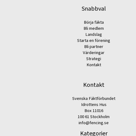
Snabbval
Börja fäkta
Bli medlem
Landslag
Starta en förening
Bli partner
Värderingar
Strategi
Kontakt
Kontakt
Svenska Fäktförbundet
Idrottens Hus
Box 11016
100 61 Stockholm
info@fencing.se
Kategorier