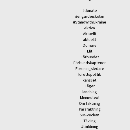
#donate
#engardeiskolan
#StandWithUkraine
Aktiva
Aktuellt
aktuellt
Domare
Elit
Förbundet
Förbundskaptener
Föreningsledare
Idrottspolitik
kansliet
Läger
landslag
Minnestext
Om fäktning
Parafäktning
SM-veckan
Tävling
Utbildning