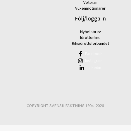
Veteran
Vuxenmotionärer
Följ/logga in
Nyhetsbrev
Idrottonline
Riksidrottsförbundet
Facebook
Instagram
Linkedin
COPYRIGHT SVENSK FÄKTNING 1904–2026