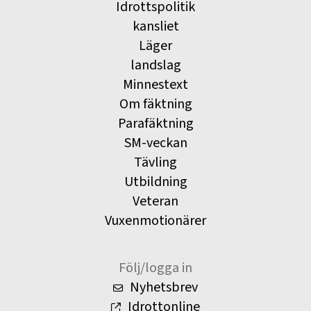
Idrottspolitik
kansliet
Läger
landslag
Minnestext
Om fäktning
Parafäktning
SM-veckan
Tävling
Utbildning
Veteran
Vuxenmotionärer
Följ/logga in
Nyhetsbrev
Idrottonline