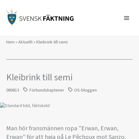
Hoppa
till
innehåll
Hem
»
Aktuellt
»
Kleibrink till semi
Kleibrink till semi
080813
Förbundskaptener
OS-bloggen
Man hör fransmännen ropa ”Erwan, Erwan,
Erwan” för att heja på Le Pêchoux mot Sanzo.