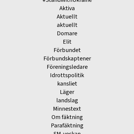
Aktiva
Aktuellt
aktuellt
Domare
Elit
Förbundet
Förbundskaptener
Föreningsledare
Idrottspolitik
kansliet
Läger
landslag
Minnestext
Om fäktning
Parafäktning
SM-veckan