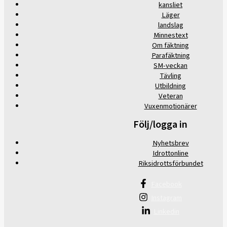
kansliet
Läger
landslag
Minnestext
Om fäktning
Parafäktning
SM-veckan
Tävling
Utbildning
Veteran
Vuxenmotionärer
Följ/logga in
Nyhetsbrev
Idrottonline
Riksidrottsförbundet
Facebook
Instagram
Linkedin