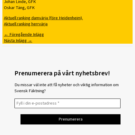
Johan Linde, GFK
Oskar Täng, GFK
Aktuell ranking damvärja (före Heidenheim).
Aktuell ranking herrvärja
←
Föregående Inlägg
Nästa Inlägg
→
Prenumerera på vårt nyhetsbrev!
Du missar väl inte att få nyheter och viktig information om
Svensk Fäktning?