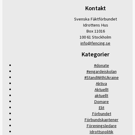
Kontakt
Svenska Fäktförbundet
Idrottens Hus
Box 11016
100 61 Stockholm
info@fencing.se
Kategorier
#donate
#engardeiskolan
#StandWithUkraine
Aktiva
Aktuellt
aktuellt
Domare
Elit
Förbundet
Förbundskaptener
Föreningsledare
Idrottspolitik