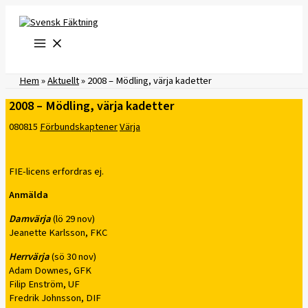
Hoppa
till
innehåll
Hem
»
Aktuellt
»
2008 – Mödling, värja kadetter
2008 – Mödling, värja kadetter
080815
Förbundskaptener
Värja
FIE-licens erfordras ej.
Anmälda
Damvärja
(lö 29 nov)
Jeanette Karlsson, FKC
Herrvärja
(sö 30 nov)
Adam Downes, GFK
Filip Enström, UF
Fredrik Johnsson, DIF