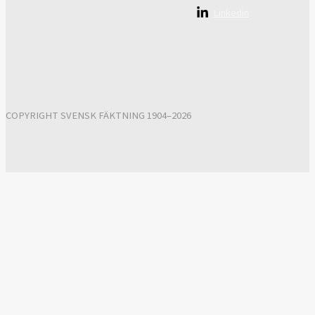
Linkedin
COPYRIGHT SVENSK FÄKTNING 1904–2026