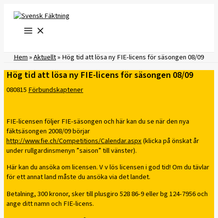
Hoppa
till
innehåll
Hem
»
Aktuellt
»
Hög tid att lösa ny FIE-licens för säsongen 08/09
Hög tid att lösa ny FIE-licens för säsongen 08/09
080815
Förbundskaptener
FIE-licensen följer FIE-säsongen och här kan du se när den nya
fäktsäsongen 2008/09 börjar
http://www.fie.ch/Competitions/Calendar.aspx
(klicka på önskat år
under rullgardinsmenyn ”saison” till vänster).
Här kan du ansöka om licensen. V v lös licensen i god tid! Om du tävlar
för ett annat land måste du ansöka via det landet.
Betalning, 300 kronor, sker till plusgiro 528 86-9 eller bg 124-7956 och
ange ditt namn och FIE-licens.