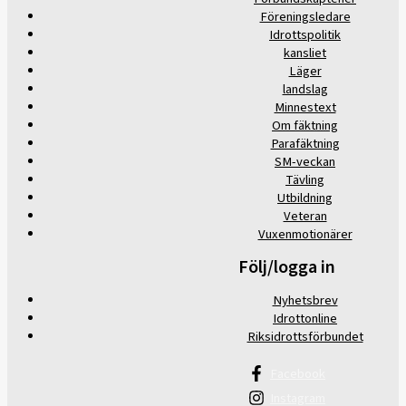
Föreningsledare
Idrottspolitik
kansliet
Läger
landslag
Minnestext
Om fäktning
Parafäktning
SM-veckan
Tävling
Utbildning
Veteran
Vuxenmotionärer
Följ/logga in
Nyhetsbrev
Idrottonline
Riksidrottsförbundet
Facebook
Instagram