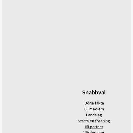
Snabbval
Börja fäkta
Bli medlem
Landslag
Starta en förening
Bli partner
Värderingar